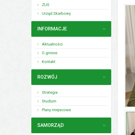
ZUS
Urząd Skarbowy
MENU
INFORMACJE
Aktualności
O gminie
Kontakt
MENU
ROZWÓJ
Strategia
Studium
Plany miejscowe
MENU
SAMORZĄD