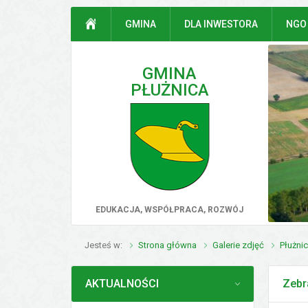
Przejdź do mapy serwisu
Przejdź do wyszukiwarki
Przejdź do głównego
Przejdź do treści
STRONA GŁÓWNA
GMINA
DLA INWESTORA
NGO
menu
GMINA
PŁUŻNICA
poprz
EDUKACJA, WSPÓŁPRACA, ROZWÓJ
Jesteś w
Strona główna
Galerie zdjęć
Płużni
MENU
AKTUALNOŚCI
Zebr