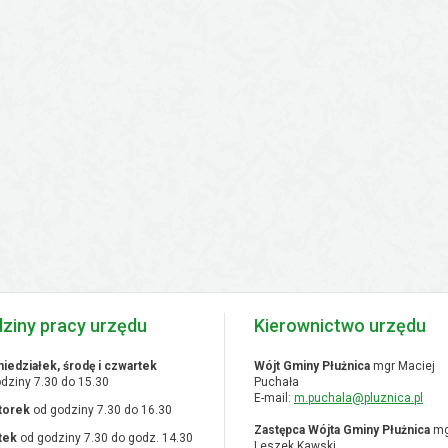
ziny pracy urzędu
Kierownictwo urzędu
iedziałek, środę i czwartek
Wójt Gminy Płużnica
mgr Maciej
dziny 7.30 do 15.30
Puchała
E-mail:
m.puchala@pluznica.pl
torek
od godziny 7.30 do 16.30
Zastępca Wójta Gminy Płużnica
mg
tek
od godziny 7.30 do godz. 14.30
Leszek Kawski