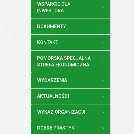
MENU
WSPARCIE DLA
INWESTORA
MENU
DOKUMENTY
MENU
KONTAKT
MENU
POMORSKA SPECJALNA
STREFA EKONOMICZNA
MENU
WYDARZENIA
MENU
AKTUALNOŚCI
MENU
WYKAZ ORGANIZACJI
MENU
DOBRE PRAKTYKI