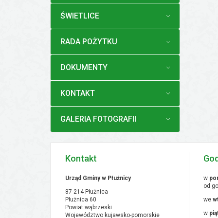
MENU
ŚWIETLICE
MENU
RADA POŻYTKU
MENU
DOKUMENTY
MENU
KONTAKT
MENU
GALERIA FOTOGRAFII
Kontakt
God
Urząd Gminy w Płużnicy
w
pon
od go
87-214 Płużnica
Płużnica 60
we
w
Powiat wąbrzeski
w
pią
Województwo kujawsko-pomorskie