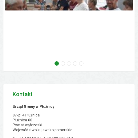
następne - Zebranie wiejskie - Ostrowo, 02.09
następne - Zebranie wiejskie - Orłowo, 02
następne - Zebranie wiejskie - Pólk
następne - XVI Sesja Rady Gmi
następne - Zebranie w
Kontakt
Urząd Gminy w Płużnicy
87-214 Płużnica
Płużnica 60
Powiat wąbrzeski
Województwo kujawsko-pomorskie