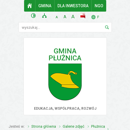
Przejdź do mapy serwisu
Przejdź do wyszukiwarki
Przejdź do głównego
Przejdź do treści
GMINA
STRONA GŁÓWNA
DLA INWESTORA
NGO
menu
wersja kontrastowa
mapa serwisu
POWIĘKSZ CZCIONKĘ
rozmiar czcionki
BIP
A
STANDARDOWY ROZMIAR
A
TŁUMACZ. LISTA 
PL
POMNIEJSZ CZCIONKĘ
A
Wyszukiwarka
wyszukaj...
GMINA
PŁUŻNICA
EDUKACJA, WSPÓŁPRACA, ROZWÓJ
Jesteś w
Strona główna
Galerie zdjęć
Płużnica