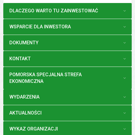
MENU
DLACZEGO WARTO TU ZAINWESTOWAĆ
MENU
WSPARCIE DLA INWESTORA
MENU
DOKUMENTY
MENU
KONTAKT
MENU
POMORSKA SPECJALNA STREFA
EKONOMICZNA
MENU
WYDARZENIA
MENU
AKTUALNOŚCI
MENU
WYKAZ ORGANIZACJI