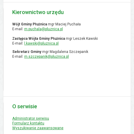
Kierownictwo urzędu
Wójt Gminy Płużnica
mgr Maciej Puchała
E-mail:
m.puchala@pluznica.pl
Zastępca Wójta Gminy Płużnica
mgr Leszek Kawski
E-mail:
l.kawski@pluznica.pl
Sekretarz Gminy
mgr Magdalena Szczepanik
E-mail:
m.szczepanik@pluznica.pl
O serwisie
Administrator serwisu
Formularz kontaktu
Wyszukiwanie zaawansowane