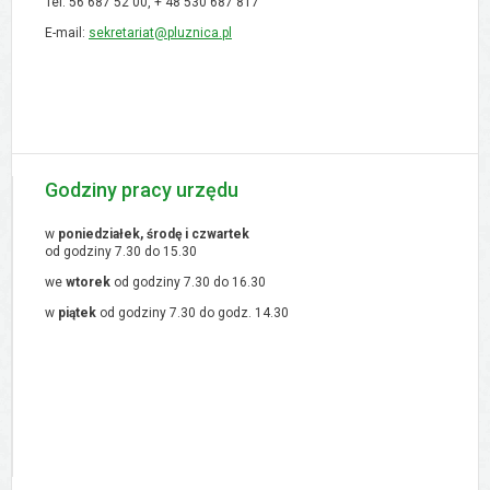
Tel. 56 687 52 00, + 48
530 687 817
E-mail:
sekretariat@pluznica.pl
Godziny pracy urzędu
w
poniedziałek, środę i czwartek
od godziny 7.30 do 15.30
we
wtorek
od godziny 7.30 do 16.30
w
piątek
od godziny 7.30 do godz. 14.30