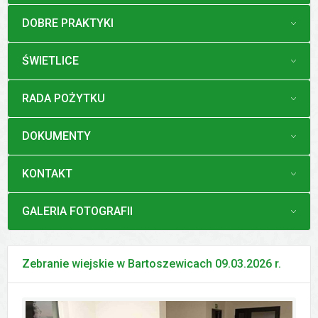
MENU
DOBRE PRAKTYKI
MENU
ŚWIETLICE
MENU
RADA POŻYTKU
MENU
DOKUMENTY
MENU
KONTAKT
MENU
GALERIA FOTOGRAFII
Zebranie wiejskie w Bartoszewicach 09.03.2026 r.