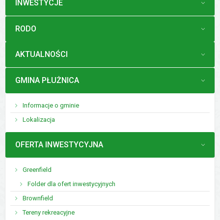
MENU
INWESTYCJE
MENU
RODO
MENU
AKTUALNOŚCI
MENU
GMINA PŁUŻNICA
Informacje o gminie
Lokalizacja
MENU
OFERTA INWESTYCYJNA
Greenfield
Folder dla ofert inwestycyjnych
Brownfield
Tereny rekreacyjne