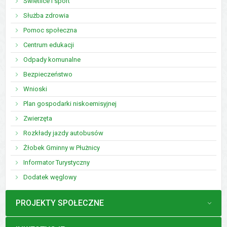
Świetlice i sport
Służba zdrowia
Pomoc społeczna
Centrum edukacji
Odpady komunalne
Bezpieczeństwo
Wnioski
Plan gospodarki niskoemisyjnej
Zwierzęta
Rozkłady jazdy autobusów
Żłobek Gminny w Płużnicy
Informator Turystyczny
Dodatek węglowy
MENU
PROJEKTY SPOŁECZNE