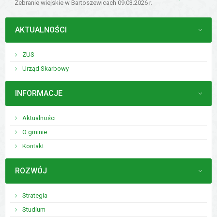
Zebranie wiejskie w Bartoszewicach 09.03.2026 r.
MENU
AKTUALNOŚCI
ZUS
Urząd Skarbowy
MENU
INFORMACJE
Aktualności
O gminie
Kontakt
MENU
ROZWÓJ
Strategia
Studium