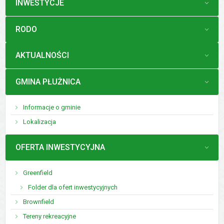
MENU
INWESTYCJE
MENU
RODO
MENU
AKTUALNOŚCI
MENU
GMINA PŁUŻNICA
Informacje o gminie
Lokalizacja
MENU
OFERTA INWESTYCYJNA
Greenfield
Folder dla ofert inwestycyjnych
Brownfield
Tereny rekreacyjne