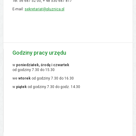
Tel. 56 687 52 00, + 48
530 687 817
E-mail:
sekretariat@pluznica.pl
Godziny pracy urzędu
w
poniedziałek, środę i czwartek
od godziny 7.30 do 15.30
we
wtorek
od godziny 7.30 do 16.30
w
piątek
od godziny 7.30 do godz. 14.30