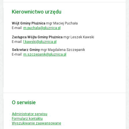
Kierownictwo urzędu
Wójt Gminy Płużnica
mgr Maciej Puchała
E-mail:
m.puchala@pluznica.pl
Zastępca Wójta Gminy Płużnica
mgr Leszek Kawski
E-mail:
l.kawski@pluznica.pl
Sekretarz Gminy
mgr Magdalena Szczepanik
E-mail:
m.szczepanik@pluznica.pl
O serwisie
Administrator serwisu
Formularz kontaktu
Wyszukiwanie zaawansowane