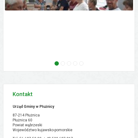
następne - Zebranie wiejskie - Ostrowo, 02.09
następne - Zebranie wiejskie - Orłowo, 02
następne - Zebranie wiejskie - Pólk
następne - XVI Sesja Rady Gmi
następne - Zebranie w
Kontakt
Urząd Gminy w Płużnicy
87-214 Płużnica
Płużnica 60
Powiat wąbrzeski
Województwo kujawsko-pomorskie