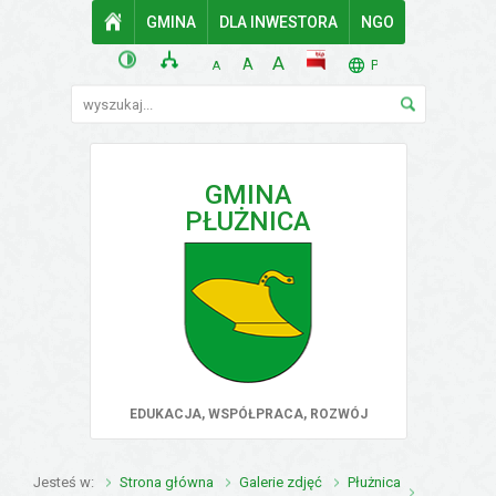
Przejdź do mapy serwisu
Przejdź do wyszukiwarki
Przejdź do głównego
Przejdź do treści
GMINA
STRONA GŁÓWNA
DLA INWESTORA
NGO
menu
wersja kontrastowa
mapa serwisu
POWIĘKSZ CZCIONKĘ
rozmiar czcionki
BIP
A
STANDARDOWY ROZMIAR
A
TŁUMACZ. LISTA 
PL
POMNIEJSZ CZCIONKĘ
A
Wyszukiwarka
wyszukaj...
GMINA
PŁUŻNICA
EDUKACJA, WSPÓŁPRACA, ROZWÓJ
Jesteś w
Strona główna
Galerie zdjęć
Płużnica