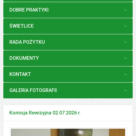
MENU
DOBRE PRAKTYKI
MENU
ŚWIETLICE
MENU
RADA POŻYTKU
MENU
DOKUMENTY
MENU
KONTAKT
MENU
GALERIA FOTOGRAFII
Komisja Rewizyjna 02.07.2026 r.