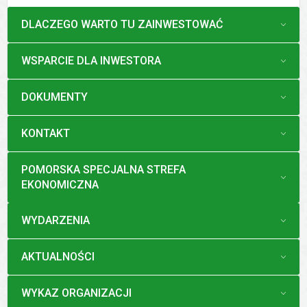
MENU
DLACZEGO WARTO TU ZAINWESTOWAĆ
MENU
WSPARCIE DLA INWESTORA
MENU
DOKUMENTY
MENU
KONTAKT
MENU
POMORSKA SPECJALNA STREFA
EKONOMICZNA
MENU
WYDARZENIA
MENU
AKTUALNOŚCI
MENU
WYKAZ ORGANIZACJI