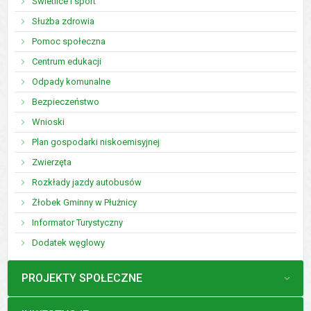
Świetlice i sport
Służba zdrowia
Pomoc społeczna
Centrum edukacji
Odpady komunalne
Bezpieczeństwo
Wnioski
Plan gospodarki niskoemisyjnej
Zwierzęta
Rozkłady jazdy autobusów
Żłobek Gminny w Płużnicy
Informator Turystyczny
Dodatek węglowy
MENU
PROJEKTY SPOŁECZNE