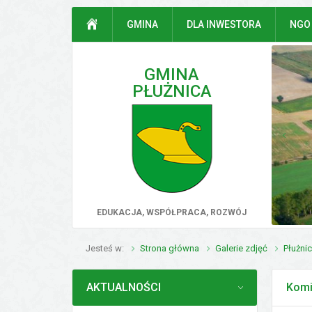
Przejdź do mapy serwisu
Przejdź do wyszukiwarki
Przejdź do głównego
Przejdź do treści
STRONA GŁÓWNA
GMINA
DLA INWESTORA
NGO
menu
GMINA
PŁUŻNICA
poprz
EDUKACJA, WSPÓŁPRACA, ROZWÓJ
Jesteś w
Strona główna
Galerie zdjęć
Płużni
MENU
AKTUALNOŚCI
Komi