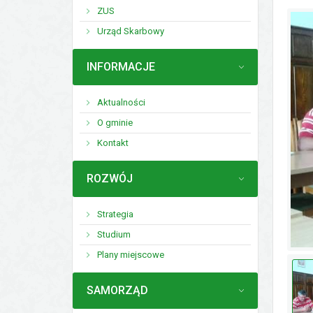
ZUS
Urząd Skarbowy
MENU
INFORMACJE
Aktualności
O gminie
Kontakt
MENU
ROZWÓJ
Strategia
Studium
Plany miejscowe
MENU
SAMORZĄD