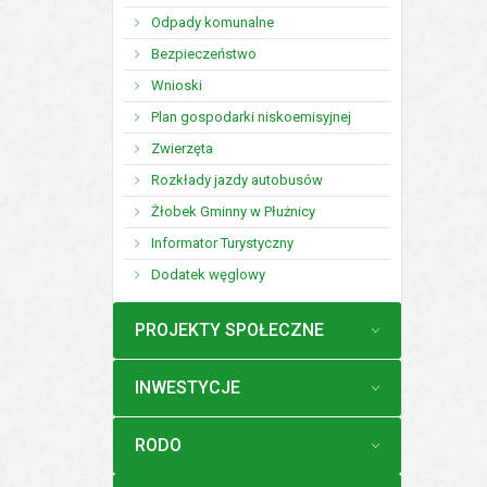
Odpady komunalne
Bezpieczeństwo
Wnioski
Plan gospodarki niskoemisyjnej
Zwierzęta
Rozkłady jazdy autobusów
Żłobek Gminny w Płużnicy
Informator Turystyczny
Dodatek węglowy
MENU
PROJEKTY SPOŁECZNE
MENU
INWESTYCJE
MENU
RODO