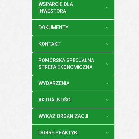
MENU
WSPARCIE DLA
INWESTORA
MENU
DOKUMENTY
MENU
KONTAKT
MENU
POMORSKA SPECJALNA
STREFA EKONOMICZNA
MENU
WYDARZENIA
MENU
AKTUALNOŚCI
MENU
WYKAZ ORGANIZACJI
MENU
DOBRE PRAKTYKI