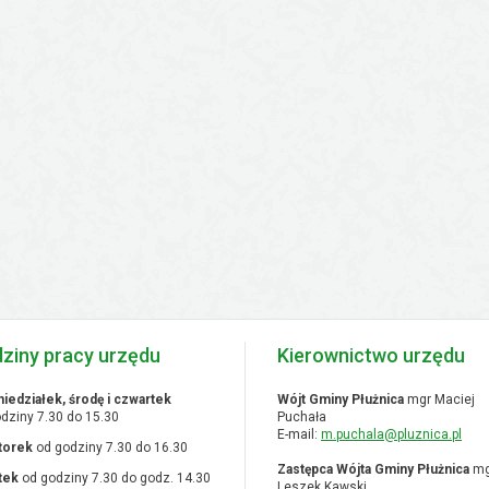
ziny pracy urzędu
Kierownictwo urzędu
iedziałek, środę i czwartek
Wójt Gminy Płużnica
mgr Maciej
dziny 7.30 do 15.30
Puchała
E-mail:
m.puchala@pluznica.pl
torek
od godziny 7.30 do 16.30
Zastępca Wójta Gminy Płużnica
mg
tek
od godziny 7.30 do godz. 14.30
Leszek Kawski