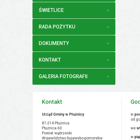
MENU
ŚWIETLICE
MENU
RADA POŻYTKU
MENU
DOKUMENTY
MENU
KONTAKT
MENU
GALERIA FOTOGRAFII
Kontakt
God
Urząd Gminy w Płużnicy
w
pon
od go
87-214 Płużnica
Płużnica 60
we
w
Powiat wąbrzeski
w
pią
Województwo kujawsko-pomorskie