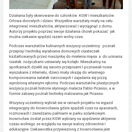
Działania były skierowane do członków KGW I mieszkańców
Orłowa dorosłych i dzieci. Wszystkie warsztaty miały na celu
integrować mieszkańców, aktywizować I wyciągnąć z domu.
Autorzy projektu poprzez swoje działania chcieli pokazać jak
można ciekawie spędzić razem wolny czas.
Podczas warsztatów kulinarnych wszyscy uczestnicy poznali
przepisy I technikę wyrabianie domowych ciasteczek
kształtowanych przez maszynkę do mielenia mięsa. a do ucinania
ciastek nożyczkami ustawiały się kolejki. Mieszkańcy na
spotkaniach dzielili się swoimi przepisami I poznawali nowe
wyszukane z internetu, dzieci miały okazję do własnego
komponowania sałatek owocowych I zajadania się pizzą
wyrobioną własnymi rękoma. Podczas warsztatów plastycznych
wszyscy poznali historie słynnego malarza Pablo Picasso, a w
formie zabawy poznali technikę malowania jak Picasso.
Wszyscy uczestnicy wybrali sie w ramach projektu na wyjazd
integracyjny do Inowrocławia gdzie spędzili czas na spacerach,
rozmowach I zwiedzaniu palmiarni w parku solankowym.
Inowrocław został przez KGW wybrany na spędzenie aktywnie
czasu wolnego ze względu na swoje walory zdrowotne I
edukacyjne .Ciekawostka przywiezioną z Inowrocławia jest