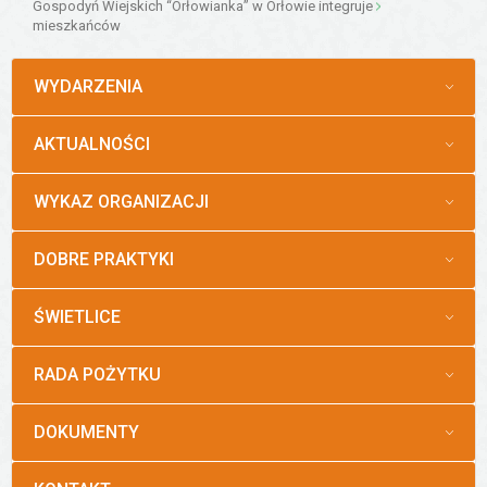
Gospodyń Wiejskich “Orłowianka” w Orłowie integruje
mieszkańców
MENU
WYDARZENIA
MENU
AKTUALNOŚCI
MENU
WYKAZ ORGANIZACJI
MENU
DOBRE PRAKTYKI
MENU
ŚWIETLICE
MENU
RADA POŻYTKU
MENU
DOKUMENTY