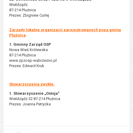
Wieldządz
87-214 Płużnica
Prezes: Zbigniew Curlej
Zarządy lokalne organizacji zarejestrowanych poza gminą
Płużnica
1. Gminny Zarząd OSP
Nowa Wieś Królewska
87-214 Płużnica
www.zpzosp-wabrzezno.pl
Prezes: Edward Kruk
Stowarzyszenia zwykłe:
1. Stowarzyszenie „Ostoja”
Wieldządz 32 87-214 Płużnica
Prezes: Joanna Petrycka