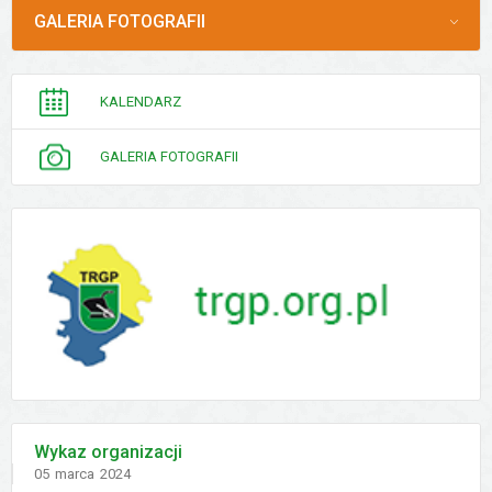
MENU
GALERIA FOTOGRAFII
PORADNIK
KALENDARZ
INTERESANTA
GALERIA FOTOGRAFII
Wykaz organizacji
Dodano
05
marca
2024