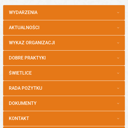
MENU
WYDARZENIA
MENU
AKTUALNOŚCI
MENU
WYKAZ ORGANIZACJI
MENU
DOBRE PRAKTYKI
MENU
ŚWIETLICE
MENU
RADA POŻYTKU
MENU
DOKUMENTY
MENU
KONTAKT