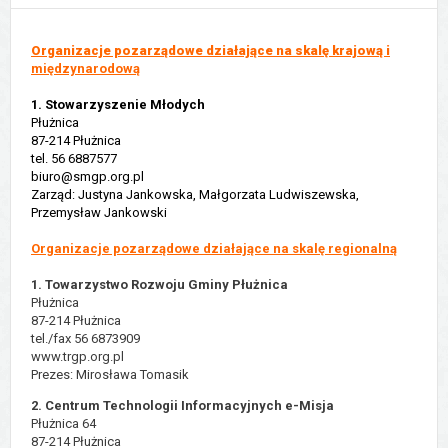
Organizacje pozarządowe działające na skalę krajo
wą i
m
iędzynarodową
1. Stowarzyszenie Młodych
Płużnica
87-214 Płużnica
tel. 56 6887577
biuro@smgp.org.pl
Zarząd: Justyna Jankowska, Małgorzata Ludwiszewska,
Przemysław Jankowski
Organizacje
pozarządowe działające na skalę regionalną
1. Towarzystwo Rozwoju Gminy Płużnica
Płużnica
87-214 Płużnica
tel./fax 56 6873909
www.trgp.org.pl
Prezes: Mirosława Tomasik
2. Centrum Technologii Informacyjnych e-Misja
Płużnica 64
87-214 Płużnica