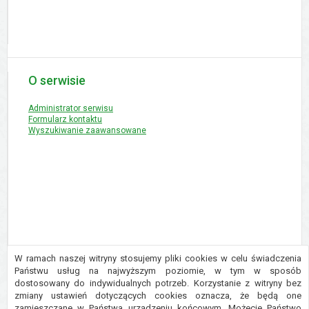
O serwisie
Administrator serwisu
Formularz kontaktu
Wyszukiwanie zaawansowane
W ramach naszej witryny stosujemy pliki cookies w celu świadczenia
Państwu usług na najwyższym poziomie, w tym w sposób
dostosowany do indywidualnych potrzeb. Korzystanie z witryny bez
Copyright © 2016 Urząd Gminy Płużnica
zmiany ustawień dotyczących cookies oznacza, że będą one
Projekt i wykonanie:
Logonet Sp. z o.o.
zamieszczane w Państwa urządzeniu końcowym. Możecie Państwo