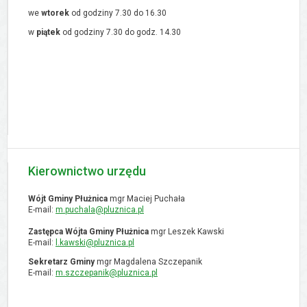
we
wtorek
od godziny 7.30 do 16.30
w
piątek
od godziny 7.30 do godz. 14.30
Kierownictwo urzędu
Wójt Gminy Płużnica
mgr Maciej Puchała
E-mail:
m.puchala@pluznica.pl
Zastępca Wójta Gminy Płużnica
mgr Leszek Kawski
E-mail:
l.kawski@pluznica.pl
Sekretarz Gminy
mgr Magdalena Szczepanik
E-mail:
m.szczepanik@pluznica.pl