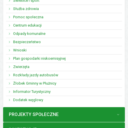
Świetlice i sport
Służba zdrowia
Pomoc społeczna
Centrum edukacji
Odpady komunalne
Bezpieczeństwo
Wnioski
Plan gospodarki niskoemisyjnej
Zwierzęta
Rozkłady jazdy autobusów
Żłobek Gminny w Płużnicy
Informator Turystyczny
Dodatek węglowy
MENU
PROJEKTY SPOŁECZNE