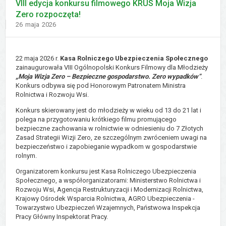
VIII edycja konkursu filmowego KRUS Moja Wizja
Zero rozpoczęta!
Dodano
26
maja
2026
22 maja 2026 r.
Kasa Rolniczego Ubezpieczenia Społecznego
zainaugurowała VIII Ogólnopolski Konkurs Filmowy dla Młodzieży
„Moja Wizja Zero – Bezpieczne gospodarstwo. Zero wypadków”
.
Konkurs odbywa się pod Honorowym Patronatem Ministra
Rolnictwa i Rozwoju Wsi.
Konkurs skierowany jest do młodzieży w wieku od 13 do 21 lat i
polega na przygotowaniu krótkiego filmu promującego
bezpieczne zachowania w rolnictwie w odniesieniu do 7 Złotych
Zasad Strategii Wizji Zero, ze szczególnym zwróceniem uwagi na
bezpieczeństwo i zapobieganie wypadkom w gospodarstwie
rolnym.
Organizatorem konkursu jest Kasa Rolniczego Ubezpieczenia
Społecznego, a współorganizatorami: Ministerstwo Rolnictwa i
Rozwoju Wsi, Agencja Restrukturyzacji i Modernizacji Rolnictwa,
Krajowy Ośrodek Wsparcia Rolnictwa, AGRO Ubezpieczenia -
Towarzystwo Ubezpieczeń Wzajemnych, Państwowa Inspekcja
Pracy Główny Inspektorat Pracy.