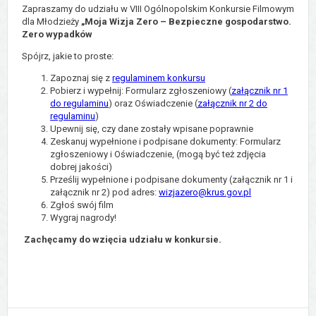
Zapraszamy do udziału w VIII Ogólnopolskim Konkursie Filmowym
dla Młodzieży
„Moja Wizja Zero – Bezpieczne gospodarstwo.
Zero wypadków
Spójrz, jakie to proste:
Zapoznaj się z
regulaminem konkursu
Pobierz i wypełnij: Formularz zgłoszeniowy (
załącznik nr 1
do regulaminu
) oraz Oświadczenie (
załącznik nr 2 do
regulaminu
)
Upewnij się, czy dane zostały wpisane poprawnie
Zeskanuj wypełnione i podpisane dokumenty: Formularz
zgłoszeniowy i Oświadczenie, (mogą być też zdjęcia
dobrej jakości)
Prześlij wypełnione i podpisane dokumenty (załącznik nr 1 i
załącznik nr 2) pod adres:
wizjazero@krus.gov.pl
Zgłoś swój film
Wygraj nagrody!
Zachęcamy do wzięcia udziału w konkursie.