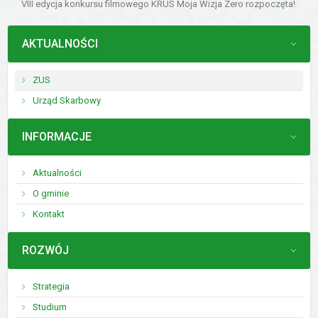
VIII edycja konkursu filmowego KRUS Moja Wizja Zero rozpoczęta!
MENU
AKTUALNOŚCI
ZUS
Urząd Skarbowy
MENU
INFORMACJE
Aktualności
O gminie
Kontakt
MENU
ROZWÓJ
Strategia
Studium