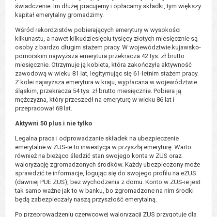
świadczenie. Im dłużej pracujemy i opłacamy składki, tym większy
kapitał emerytalny gromadzimy.
Wśród rekordzistów pobierających emerytury w wysokości
kilkunastu, a nawet kilkudziesięciu tysięcy złotych miesięcznie są
osoby z bardzo długim stażem pracy. W województwie kujawsko-
pomorskim najwyższa emerytura przekracza 42 tys. zł brutto
miesięcznie. Otrzymuje ją kobieta, która zakończyła aktywność
zawodową w wieku 81 lat, legitymując się 61-letnim stażem pracy.
Z kolei najwyższa emerytura w kraju, wypłacana w województwie
śląskim, przekracza 54 tys. zł brutto miesięcznie. Pobiera ją
mężczyzna, który przeszedł na emeryturę w wieku 86 lat i
przepracował 68 lat.
Aktywni 50 plus i nie tylko
Legalna praca i odprowadzanie składek na ubezpieczenie
emerytalne w ZUS-ie to inwestycja w przyszłą emeryturę. Warto
również na bieżąco śledzić stan swojego konta w ZUS oraz
waloryzację zgromadzonych środków. Każdy ubezpieczony może
sprawdzić te informacje, logując się do swojego profilu na eZUS
(dawniej PUE ZUS), bez wychodzenia z domu. Konto w ZUS-ie jest
tak samo ważne jak to w banku, bo zgromadzone na nim środki
będą zabezpieczały naszą przyszłość emerytalną.
Po przeprowadzeniu czerwcowej waloryzacji ZUS przygotuje dla