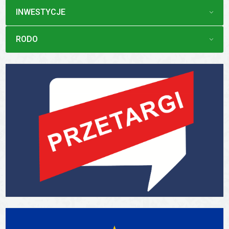
MENU
INWESTYCJE
MENU
RODO