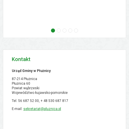
następne - Zebranie wiejskie - Ostrowo, 02.09
następne - Zebranie wiejskie - Orłowo, 02
następne - Zebranie wiejskie - Pólk
następne - XVI Sesja Rady Gmi
następne - Zebranie w
Kontakt
Urząd Gminy w Płużnicy
87-214 Płużnica
Płużnica 60
Powiat wąbrzeski
Województwo kujawsko-pomorskie
Tel. 56 687 52 00, + 48
530 687 817
E-mail:
sekretariat@pluznica.pl