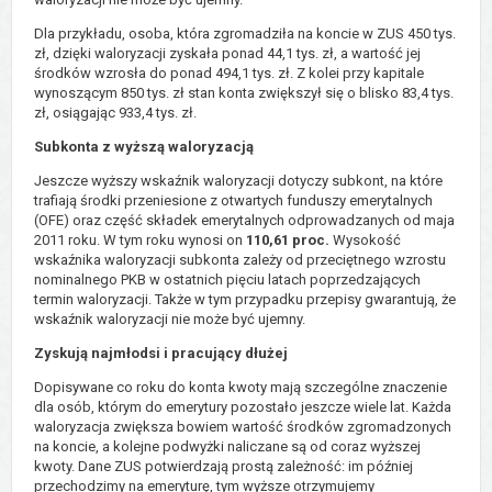
Dla przykładu, osoba, która zgromadziła na koncie w ZUS 450 tys.
zł, dzięki waloryzacji zyskała ponad 44,1 tys. zł, a wartość jej
środków wzrosła do ponad 494,1 tys. zł. Z kolei przy kapitale
wynoszącym 850 tys. zł stan konta zwiększył się o blisko 83,4 tys.
zł, osiągając 933,4 tys. zł.
Subkonta z wyższą waloryzacją
Jeszcze wyższy wskaźnik waloryzacji dotyczy subkont, na które
trafiają środki przeniesione z otwartych funduszy emerytalnych
(OFE) oraz część składek emerytalnych odprowadzanych od maja
2011 roku. W tym roku wynosi on
110,61 proc.
Wysokość
wskaźnika waloryzacji subkonta zależy od przeciętnego wzrostu
nominalnego PKB w ostatnich pięciu latach poprzedzających
termin waloryzacji. Także w tym przypadku przepisy gwarantują, że
wskaźnik waloryzacji nie może być ujemny.
Zyskują najmłodsi i pracujący dłużej
Dopisywane co roku do konta kwoty mają szczególne znaczenie
dla osób, którym do emerytury pozostało jeszcze wiele lat. Każda
waloryzacja zwiększa bowiem wartość środków zgromadzonych
na koncie, a kolejne podwyżki naliczane są od coraz wyższej
kwoty. Dane ZUS potwierdzają prostą zależność: im później
przechodzimy na emeryturę, tym wyższe otrzymujemy