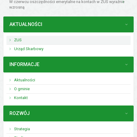
W czerwcu oszczędności emerytalne na kontach w ZUS wyraźnie
wzrosną
MENU
AKTUALNOŚCI
ZUS
Urząd Skarbowy
MENU
INFORMACJE
Aktualności
O gminie
Kontakt
MENU
ROZWÓJ
Strategia