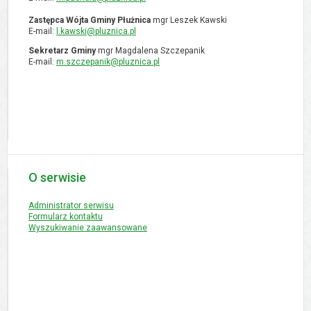
Zastępca Wójta Gminy Płużnica
mgr Leszek Kawski
E-mail:
l.kawski@pluznica.pl
Sekretarz Gminy
mgr Magdalena Szczepanik
E-mail:
m.szczepanik@pluznica.pl
O serwisie
Administrator serwisu
Formularz kontaktu
Wyszukiwanie zaawansowane