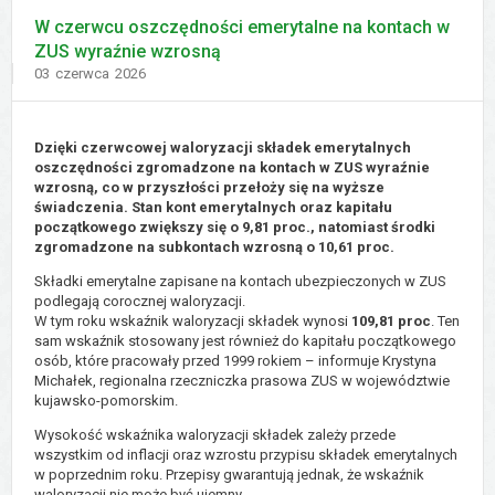
W czerwcu oszczędności emerytalne na kontach w
ZUS wyraźnie wzrosną
Dodano
03
czerwca
2026
Dzięki czerwcowej waloryzacji składek emerytalnych
oszczędności zgromadzone na kontach w ZUS wyraźnie
wzrosną, co w przyszłości przełoży się na wyższe
świadczenia. Stan kont emerytalnych oraz kapitału
początkowego zwiększy się o 9,81 proc., natomiast środki
zgromadzone na subkontach wzrosną o 10,61 proc.
Składki emerytalne zapisane na kontach ubezpieczonych w ZUS
podlegają corocznej waloryzacji.
W tym roku wskaźnik waloryzacji składek wynosi
109,81 proc
. Ten
sam wskaźnik stosowany jest również do kapitału początkowego
osób, które pracowały przed 1999 rokiem – informuje Krystyna
Michałek, regionalna rzeczniczka prasowa ZUS w województwie
kujawsko-pomorskim.
Wysokość wskaźnika waloryzacji składek zależy przede
wszystkim od inflacji oraz wzrostu przypisu składek emerytalnych
w poprzednim roku. Przepisy gwarantują jednak, że wskaźnik
waloryzacji nie może być ujemny.