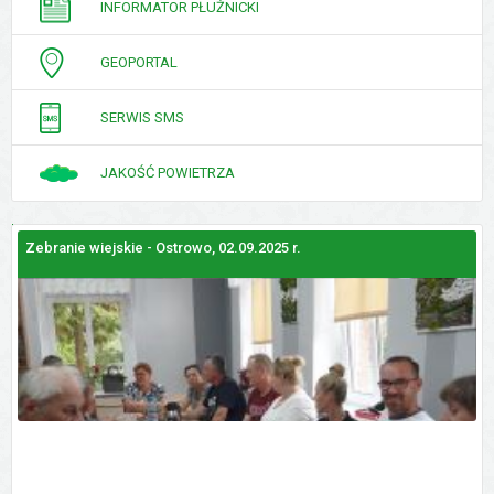
INFORMATOR PŁUŻNICKI
GEOPORTAL
SERWIS SMS
JAKOŚĆ POWIETRZA
Zebranie wiejskie - Ostrowo, 02.09.2025 r.
Z
GALERIE
ZDJĘĆ