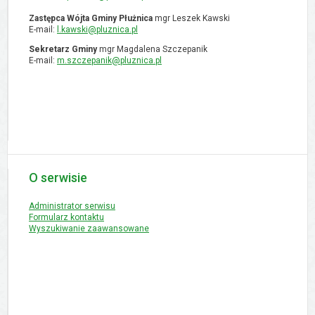
Zastępca Wójta Gminy Płużnica
mgr Leszek Kawski
E-mail:
l.kawski@pluznica.pl
Sekretarz Gminy
mgr Magdalena Szczepanik
E-mail:
m.szczepanik@pluznica.pl
O serwisie
Administrator serwisu
Formularz kontaktu
Wyszukiwanie zaawansowane