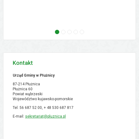
następne - Zebranie wiejskie - Ostrowo, 02.09
następne - Zebranie wiejskie - Orłowo, 02
następne - Zebranie wiejskie - Pólk
następne - XVI Sesja Rady Gmi
następne - Zebranie w
Kontakt
Urząd Gminy w Płużnicy
87-214 Płużnica
Płużnica 60
Powiat wąbrzeski
Województwo kujawsko-pomorskie
Tel. 56 687 52 00, + 48
530 687 817
E-mail:
sekretariat@pluznica.pl