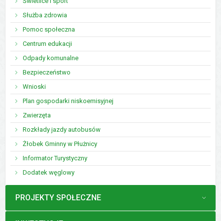
Świetlice i sport
Służba zdrowia
Pomoc społeczna
Centrum edukacji
Odpady komunalne
Bezpieczeństwo
Wnioski
Plan gospodarki niskoemisyjnej
Zwierzęta
Rozkłady jazdy autobusów
Żłobek Gminny w Płużnicy
Informator Turystyczny
Dodatek węglowy
MENU
PROJEKTY SPOŁECZNE