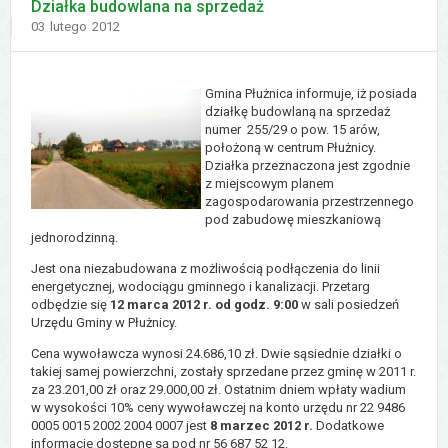
Działka budowlana na sprzedaż
Dodano
03
lutego
2012
Gmina Płużnica informuje, iż posiada
działkę budowlaną na sprzedaż
numer 255/29 o pow. 15 arów,
położoną w centrum Płużnicy.
Działka przeznaczona jest zgodnie
z miejscowym planem
zagospodarowania przestrzennego
pod zabudowę mieszkaniową
jednorodzinną.
Jest ona niezabudowana z możliwością podłączenia do linii
energetycznej, wodociągu gminnego i kanalizacji. Przetarg
odbędzie się
12 marca 2012 r. od godz. 9:00
w sali posiedzeń
Urzędu Gminy w Płużnicy.
Cena wywoławcza wynosi 24.686,10 zł. Dwie sąsiednie działki o
takiej samej powierzchni, zostały sprzedane przez gminę w 2011 r.
za 23.201,00 zł oraz 29.000,00 zł. Ostatnim dniem wpłaty wadium
w wysokości 10% ceny wywoławczej na konto urzędu nr 22 9486
0005 0015 2002 2004 0007 jest
8 marzec 2012 r.
Dodatkowe
informacje dostępne są pod nr 56 687 52 12.