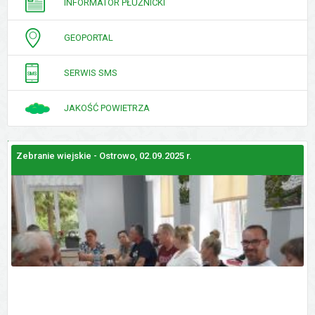
INFORMATOR PŁUŻNICKI
GEOPORTAL
SERWIS SMS
JAKOŚĆ POWIETRZA
Zebranie wiejskie - Ostrowo, 02.09.2025 r.
Z
GALERIE
ZDJĘĆ