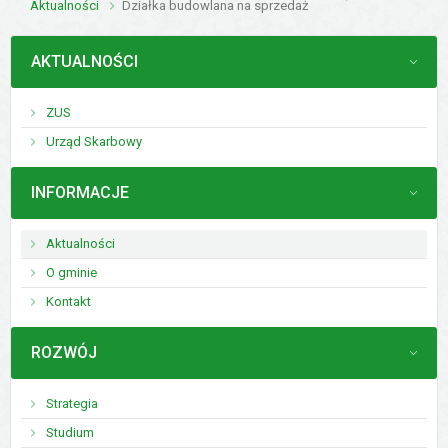
Aktualności
Działka budowlana na sprzedaż
MENU
AKTUALNOŚCI
ZUS
Urząd Skarbowy
MENU
INFORMACJE
Aktualności
O gminie
Kontakt
MENU
ROZWÓJ
Strategia
Studium