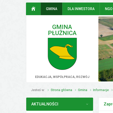
Przejdź do mapy serwisu
Przejdź do wyszukiwarki
Przejdź do głównego
Przejdź do treści
STRONA GŁÓWNA
GMINA
DLA INWESTORA
NGO
menu
GMINA
PŁUŻNICA
poprz
EDUKACJA, WSPÓŁPRACA, ROZWÓJ
Jesteś w
Strona główna
Gmina
Informacje
MENU
AKTUALNOŚCI
Zapr