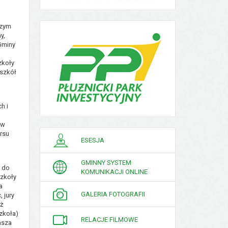
szym
y,
Gminy
zkoły
 szkół
h i
 w
rsu
PORADNIK
ESESJA
INTERESANTA
GMINNY SYSTEM
z do
KOMUNIKACJI ONLINE
szkoły
a
GALERIA FOTOGRAFII
 jury
ż
szkoła)
RELACJE FILMOWE
asza