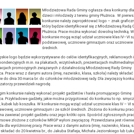
Młodzieżowa Rada Gminy ogłasza dwa konkursy dla
dzieci i młodzieży z terenu gminy Płużnica. W pierw
konkursie należy zaprojektować logo – znak graficzn
który będzie identyfikował się z Młodzieżową Radą 
Płużnica. Prace można wykonać dowolną techniką. W
konkursie mogą wziąć udział uczniowie klas IV–VI s
podstawowej, uczniowie gimnazjum oraz uczniowie
średnich.
skie logo będzie wykorzystywane do celów identyfikacyjnych, reklamowych i
ondencyjnych m.in. na plakatach, wizytówkach, prezentacjach multimedialnyc
kacjach promocyjnych związanych z działalnością Młodzieżowej Rady Gminy
ca. Prace wraz z danymi autora (imię, nazwisko, klasa, szkoła) należy składać
ie do dnia 30 marca br. do członków młodzieżowej rady. Dla zwycięzcy konku
zatorzy przewidzieli nagrodę.
gim konkursie należy wykonać projekt gadżetów i hasła promującego Gminę
ca. Przykładowe gadżety, jakie można przygotować do konkursu to np. smyc
, kubek lub koszulka. W konkursie mogą wziąć udział uczniowie klas IV – VI 
awowej, uczniowie gimnazjum i ze szkół średnich. Złożona do konkursu prac
a zawierać projekt gadżetu oraz jego krótki opis. Spośród zgłoszonych prac,
rsowe złożone z członków MRGP wyłoni zwycięzcę. Przewidziana jest równie
a dla wyróżnionej pracy. Prace wraz z danymi autora (imię, nazwisko, klasa, 
 składać do 20 kwietnia br., do Jakuba Stafieja, Michała Jeziorskiego lub Łuk