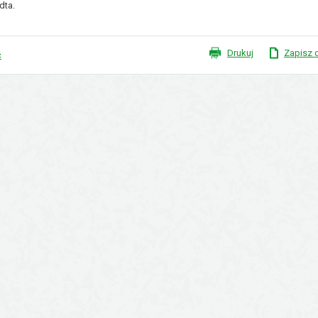
dta.
Drukuj
Zapisz 
ć
XVI Sesja Rady Gminy Płużn