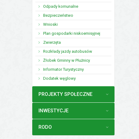
Odpady komunalne
Bezpieczeństwo
Wnioski
Plan gospodarki niskoemisyjnej
Zwierzęta
Rozkłady jazdy autobusów
Żłobek Gminny w Płużnicy
Informator Turystyczny
Dodatek węglowy
MENU
PROJEKTY SPOŁECZNE
MENU
INWESTYCJE
MENU
RODO