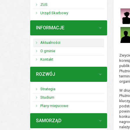
ZUS
Urząd Skarbowy
MENU
INFORMACJE
Aktualności
O gminie
Zwycię
Kontakt
koresp
publi
Płużni
MENU
ROZWÓJ
termin
organi
Strategia
W dru
Płużni
Studium
kluczy
Plany miejscowe
podst
powinn
konku
MENU
SAMORZĄD
nagrod
należy