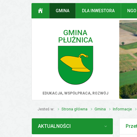
Przejdź do mapy serwisu
Przejdź do wyszukiwarki
Przejdź do głównego
Przejdź do treści
STRONA GŁÓWNA
GMINA
DLA INWESTORA
NGO
menu
GMINA
PŁUŻNICA
poprz
EDUKACJA, WSPÓŁPRACA, ROZWÓJ
Jesteś w
Strona główna
Gmina
Informacje
MENU
AKTUALNOŚCI
Prze