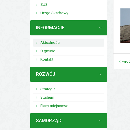
ZUS
Urząd Skarbowy
MENU
INFORMACJE
Aktualności
O gminie
Kontakt
wró
MENU
ROZWÓJ
Strategia
Studium
Plany miejscowe
MENU
SAMORZĄD