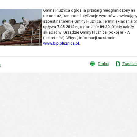
Gmina Płużnica ogłosiła przetarg nieograniczony na
demontaż, transport i utylizacje wyrobów zawierając
azbest na terenie Gminy Płużnica. Termin składania of
upływa
7.05.2012 r.
, o godzinie
09:30
. Oferty należy
składać w Urządzie Gminy Płużnica, pokój nr 7 A
(sekretariat). Więcej informacji na stronie
www.bip.pluznica.pl
.
Drukuj
Zapisz 
ć