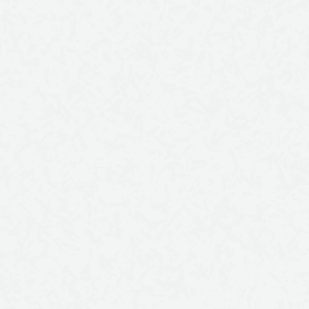
XVI Sesja Rady Gminy Płużn