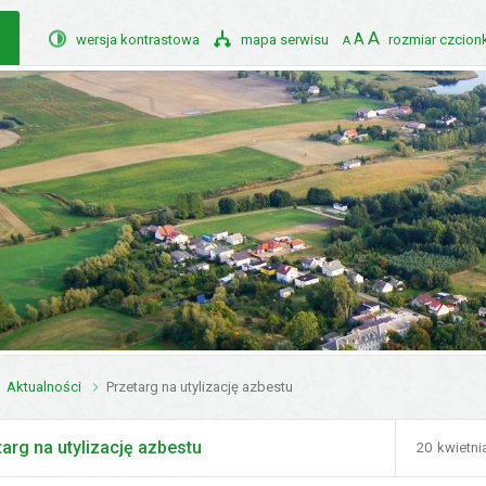
A
A
wersja kontrastowa
mapa serwisu
rozmiar czcionk
A
POMNIEJSZ
STANDARDOWY
POWIĘKSZ
CZCIONKĘ
ROZMIAR
CZCIONKĘ
ednie baner
Aktualności
Przetarg na utylizację azbestu
targ na utylizację azbestu
20
kwietni
Doda