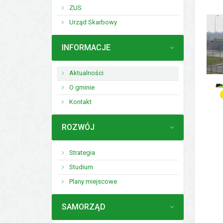
ZUS
Urząd Skarbowy
MENU
INFORMACJE
Aktualności
O gminie
Kontakt
MENU
ROZWÓJ
Strategia
Studium
Plany miejscowe
MENU
SAMORZĄD