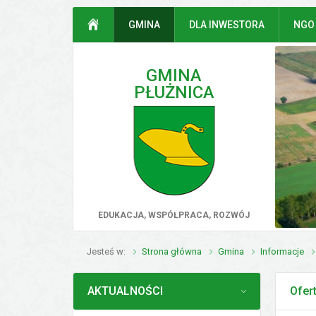
Przejdź do mapy serwisu
Przejdź do wyszukiwarki
Przejdź do głównego
Przejdź do treści
STRONA GŁÓWNA
GMINA
DLA INWESTORA
NGO
menu
GMINA
PŁUŻNICA
poprz
EDUKACJA, WSPÓŁPRACA, ROZWÓJ
Jesteś w
Strona główna
Gmina
Informacje
MENU
AKTUALNOŚCI
Ofer