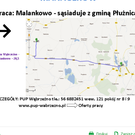
XVI Sesja Rady Gminy Płużn
Drukuj
Zapisz 
ć