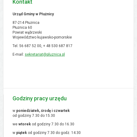
Kontakt
Urząd Gminy w Płużnicy
87-214 Płużnica
Płużnica 60
Powiat wąbrzeski
Województwo kujawsko-pomorskie
Tel. 56 687 52 00, + 48
530 687 817
E-mail:
sekretariat@pluznica.pl
Godziny pracy urzędu
w
poniedziałek, środę i czwartek
od godziny 7.30 do 15.30
we
wtorek
od godziny 7.30 do 16.30
w
piątek
od godziny 7.30 do godz. 14.30