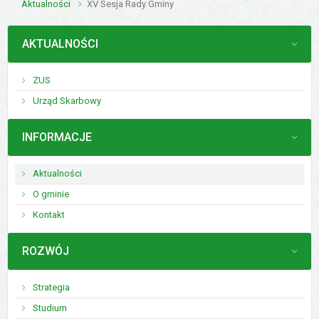
Aktualności
XV Sesja Rady Gminy
MENU
AKTUALNOŚCI
ZUS
Urząd Skarbowy
MENU
INFORMACJE
Aktualności
O gminie
Kontakt
MENU
ROZWÓJ
Strategia
Studium