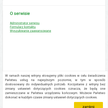
O serwisie
Administrator serwisu
Formularz kontaktu
Wyszukiwanie zaawansowane
W ramach naszej witryny stosujemy pliki cookies w celu świadczenia
Państwu usług na najwyższym poziomie, w tym w sposób
dostosowany do indywidualnych potrzeb. Korzystanie z witryny bez
Copyright © 2016 Urząd Gminy Płużnica
zmiany ustawień dotyczących cookies oznacza, że będą one
Projekt i wykonanie:
Logonet Sp. z o.o.
zamieszczane w Państwa urządzeniu końcowym. Możecie Państwo
dokonać w każdym czasie zmiany ustawień dotyczących cookies.
zamknij