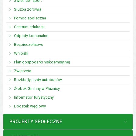
Świetlice i sport
Służba zdrowia
Pomoc społeczna
Centrum edukacji
Odpady komunalne
Bezpieczeństwo
Wnioski
Plan gospodarki niskoemisyjnej
Zwierzęta
Rozkłady jazdy autobusów
Żłobek Gminny w Płużnicy
Informator Turystyczny
Dodatek węglowy
MENU
PROJEKTY SPOŁECZNE