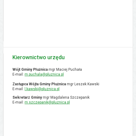
Kierownictwo urzędu
Wójt Gminy Płużnica
mgr Maciej Puchała
E-mail:
m.puchala@pluznica.pl
Zastępca Wójta Gminy Płużnica
mgr Leszek Kawski
E-mail:
l.kawski@pluznica.pl
Sekretarz Gminy
mgr Magdalena Szczepanik
E-mail:
m.szczepanik@pluznica.pl