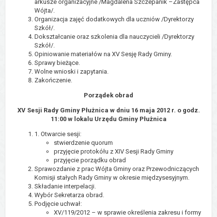
arkusze organizacyjne /Magdalena Szczepanik –Zastępca
Wójta/.
Organizacja zajęć dodatkowych dla uczniów /Dyrektorzy
Szkół/.
Dokształcanie oraz szkolenia dla nauczycieli /Dyrektorzy
Szkół/.
Opiniowanie materiałów na XV Sesję Rady Gminy.
Sprawy bieżące.
Wolne wnioski i zapytania.
Zakończenie.
Porządek obrad
XV Sesji Rady Gminy Płużnica w dniu 16 maja 2012 r. o godz.
11:00 w lokalu Urzędu Gminy Płużnica
1. Otwarcie sesji:
stwierdzenie quorum
przyjęcie protokółu z XIV Sesji Rady Gminy
przyjęcie porządku obrad
Sprawozdanie z prac Wójta Gminy oraz Przewodniczących
Komisji stałych Rady Gminy w okresie międzysesyjnym.
Składanie interpelacji.
Wybór Sekretarza obrad.
Podjęcie uchwał:
XV/119/2012 – w sprawie określenia zakresu i formy