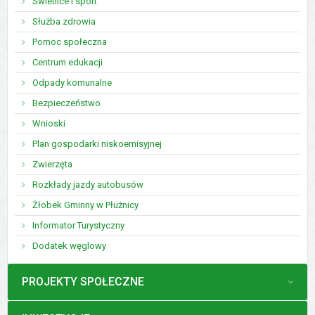
Świetlice i sport
Służba zdrowia
Pomoc społeczna
Centrum edukacji
Odpady komunalne
Bezpieczeństwo
Wnioski
Plan gospodarki niskoemisyjnej
Zwierzęta
Rozkłady jazdy autobusów
Żłobek Gminny w Płużnicy
Informator Turystyczny
Dodatek węglowy
MENU
PROJEKTY SPOŁECZNE