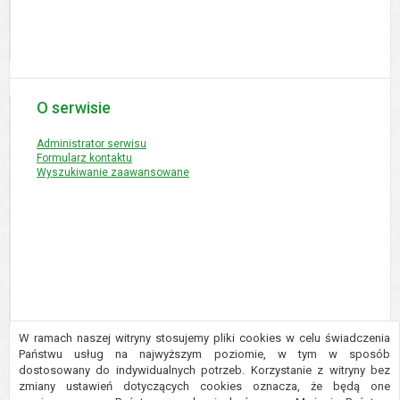
O serwisie
Administrator serwisu
Formularz kontaktu
Wyszukiwanie zaawansowane
W ramach naszej witryny stosujemy pliki cookies w celu świadczenia
Państwu usług na najwyższym poziomie, w tym w sposób
dostosowany do indywidualnych potrzeb. Korzystanie z witryny bez
Copyright © 2016 Urząd Gminy Płużnica
zmiany ustawień dotyczących cookies oznacza, że będą one
Projekt i wykonanie:
Logonet Sp. z o.o.