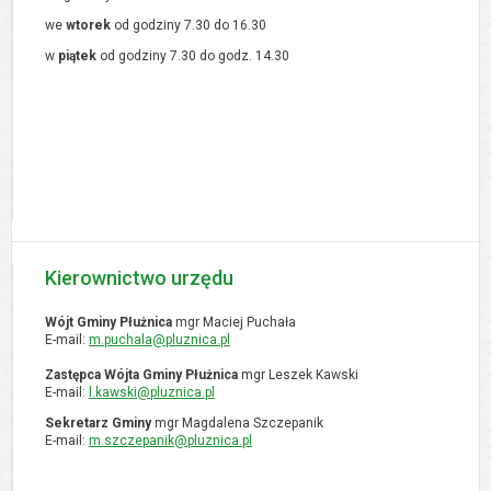
we
wtorek
od godziny 7.30 do 16.30
w
piątek
od godziny 7.30 do godz. 14.30
Kierownictwo urzędu
Wójt Gminy Płużnica
mgr Maciej Puchała
E-mail:
m.puchala@pluznica.pl
Zastępca Wójta Gminy Płużnica
mgr Leszek Kawski
E-mail:
l.kawski@pluznica.pl
Sekretarz Gminy
mgr Magdalena Szczepanik
E-mail:
m.szczepanik@pluznica.pl