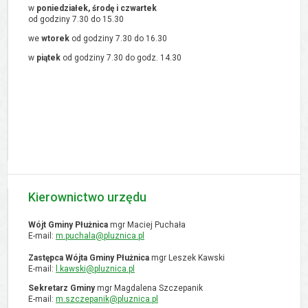
w
poniedziałek, środę i czwartek
od godziny 7.30 do 15.30
we
wtorek
od godziny 7.30 do 16.30
w
piątek
od godziny 7.30 do godz. 14.30
Kierownictwo urzędu
Wójt Gminy Płużnica
mgr Maciej Puchała
E-mail:
m.puchala@pluznica.pl
Zastępca Wójta Gminy Płużnica
mgr Leszek Kawski
E-mail:
l.kawski@pluznica.pl
Sekretarz Gminy
mgr Magdalena Szczepanik
E-mail:
m.szczepanik@pluznica.pl