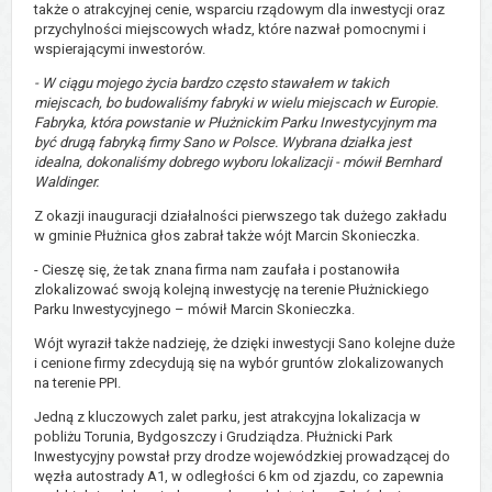
także o atrakcyjnej cenie, wsparciu rządowym dla inwestycji oraz
przychylności miejscowych władz, które nazwał pomocnymi i
wspierającymi inwestorów.
-
W ciągu mojego życia bardzo często stawałem w takich
miejscach, bo budowaliśmy fabryki w wielu miejscach w Europie.
Fabryka, która powstanie w Płużnickim Parku Inwestycyjnym ma
być drugą fabryką firmy Sano w Polsce. Wybrana działka jest
idealna,
dokonaliśmy dobrego wyboru lokalizacji - mówił Bernhard
Waldinger.
Z okazji inauguracji działalności pierwszego tak dużego zakładu
w gminie Płużnica głos zabrał także wójt Marcin Skonieczka.
- Cieszę się, że tak znana firma nam zaufała i postanowiła
zlokalizować swoją kolejną inwestycję na terenie Płużnickiego
Parku Inwestycyjnego – mówił Marcin Skonieczka.
Wójt wyraził także nadzieję, że dzięki inwestycji Sano kolejne duże
i cenione firmy zdecydują się na wybór gruntów zlokalizowanych
na terenie PPI.
Jedną z kluczowych zalet parku, jest atrakcyjna lokalizacja w
pobliżu Torunia, Bydgoszczy i Grudziądza. Płużnicki Park
Inwestycyjny powstał przy drodze wojewódzkiej prowadzącej do
węzła autostrady A1, w odległości 6 km od zjazdu, co zapewnia