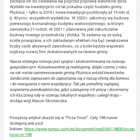
zachęca ich do osiedlania się poprzez poprawę warunków życia.
Wydatki na inwestycje to od lat pokaźna część budżetu gminy
Płużnica – tylko w 2019 r. nowe inwestycje pochłonęły aż 15 mln zł,
tj. 40 proc. wszystkich wydatków. W 2020 r. zakończy się budowa
pierwszego komunalnego budynku wielorodzinnego, w którym
zamieszka 21 rodzin. W 2021 r. planowana jest zakończenie
budowy nowego przedszkola i żłobka. Te zadania są ze sobą
ściśle powiązane, a ich zakładanym efektem ma być zwiększenie
liczby osób aktywnych zawodowo, co z kolei będzie wspierało
szybszy rozwój firm zlokalizowanych na terenie gminy.
Nasza strategia rozwoju jest spójna i skoncentrowana na rozwoju
gospodarczym. Konsekwentnie ją realizujemy, dzięki czemu z roku
na rok rośnie zainteresowanie gminą Płużnica wśród inwestorów.
Serdecznie zapraszam do zapoznania się z naszą ofertą dla biznesu
i do nawiązania z nami współpracy. Tak jak potrafimy najlepiej,
wspieramy przedsiębiorców, gdyż szanujemy ich pracę i doceniamy
ich kluczową rolę w rozwoju lokalnych wspólnot i całego kraju
–
dodaje wójt Marcin Skonieczka.
Powyższy artykuł ukazał się w "Poza Toruń". Cały 198 numer
dostępny jest pod
linkiem:
https://www.yumpu.com/xx/document/read/64114800/poza-
torun-nr-198