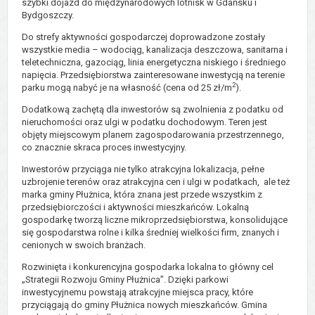
szybki dojazd do międzynarodowych lotnisk w Gdańsku i
Bydgoszczy.
Do strefy aktywności gospodarczej doprowadzone zostały
wszystkie media – wodociąg, kanalizacja deszczowa, sanitarna i
teletechniczna, gazociąg, linia energetyczna niskiego i średniego
napięcia. Przedsiębiorstwa zainteresowane inwestycją na terenie
2
parku mogą nabyć je na własność (cena od 25 zł/m
).
Dodatkową zachętą dla inwestorów są zwolnienia z podatku od
nieruchomości oraz ulgi w podatku dochodowym. Teren jest
objęty miejscowym planem zagospodarowania przestrzennego,
co znacznie skraca proces inwestycyjny.
Inwestorów przyciąga nie tylko atrakcyjna lokalizacja, pełne
uzbrojenie terenów oraz atrakcyjna cen i ulgi w podatkach, ale też
marka gminy Płużnica, która znana jest przede wszystkim z
przedsiębiorczości i aktywności mieszkańców. Lokalną
gospodarkę tworzą liczne mikroprzedsiębiorstwa, konsolidujące
się gospodarstwa rolne i kilka średniej wielkości firm, znanych i
cenionych w swoich branżach.
Rozwinięta i konkurencyjna gospodarka lokalna to główny cel
„Strategii Rozwoju Gminy Płużnica”. Dzięki parkowi
inwestycyjnemu powstają atrakcyjne miejsca pracy, które
przyciągają do gminy Płużnica nowych mieszkańców. Gmina