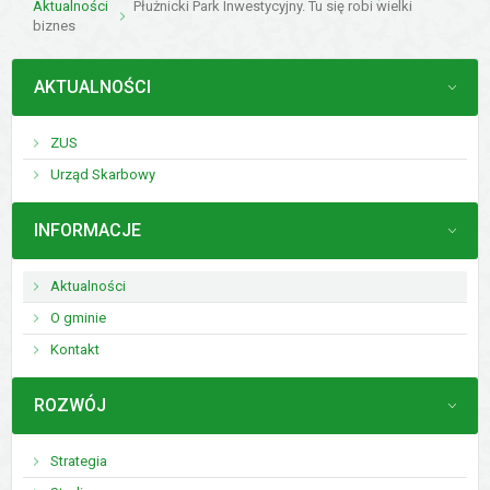
Aktualności
Płużnicki Park Inwestycyjny. Tu się robi wielki
biznes
MENU
AKTUALNOŚCI
ZUS
Urząd Skarbowy
MENU
INFORMACJE
Aktualności
O gminie
Kontakt
MENU
ROZWÓJ
Strategia