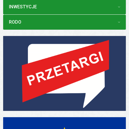
MENU
INWESTYCJE
MENU
RODO