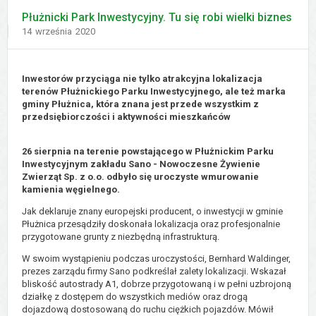
Płużnicki Park Inwestycyjny. Tu się robi wielki biznes
Dodano
14
września
2020
Inwestorów przyciąga nie tylko atrakcyjna lokalizacja
terenów Płużnickiego Parku Inwestycyjnego, ale też marka
gminy Płużnica, która znana jest przede wszystkim z
przedsiębiorczości i aktywności mieszkańców
26 sierpnia na terenie powstającego w Płużnickim Parku
Inwestycyjnym zakładu Sano - Nowoczesne Żywienie
Zwierząt Sp. z o.o. odbyło się uroczyste wmurowanie
kamienia węgielnego.
Jak deklaruje znany europejski producent, o inwestycji w gminie
Płużnica przesądziły doskonała lokalizacja oraz profesjonalnie
przygotowane grunty z niezbędną infrastrukturą.
W swoim wystąpieniu podczas uroczystości, Bernhard Waldinger,
prezes zarządu firmy Sano podkreślał zalety lokalizacji. Wskazał
bliskość autostrady A1, dobrze przygotowaną i w pełni uzbrojoną
działkę z dostępem do wszystkich mediów oraz drogą
dojazdową dostosowaną do ruchu ciężkich pojazdów. Mówił