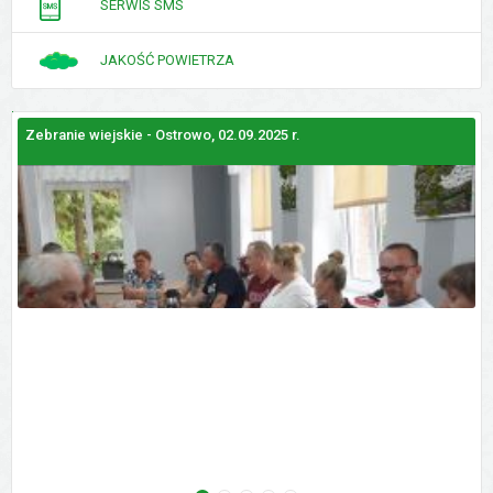
SERWIS SMS
JAKOŚĆ POWIETRZA
Zebranie wiejskie - Ostrowo, 02.09.2025 r.
Z
GALERIE
ZDJĘĆ