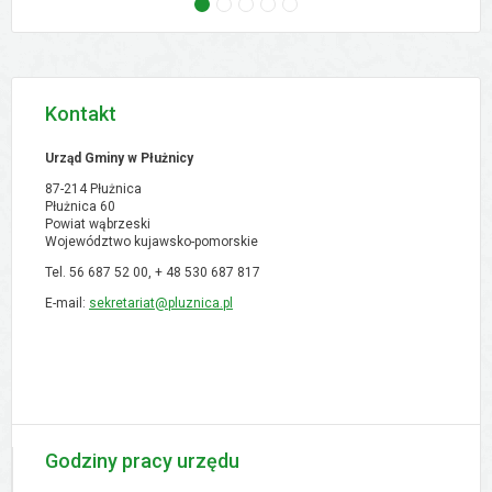
następne - Zebranie wiejskie - Ostrowo, 02.09
następne - Zebranie wiejskie - Orłowo, 02
następne - Zebranie wiejskie - Pólk
następne - XVI Sesja Rady Gmi
następne - Zebranie w
Kontakt
Urząd Gminy w Płużnicy
87-214 Płużnica
Płużnica 60
Powiat wąbrzeski
Województwo kujawsko-pomorskie
Tel. 56 687 52 00, + 48
530 687 817
E-mail:
sekretariat@pluznica.pl
Godziny pracy urzędu