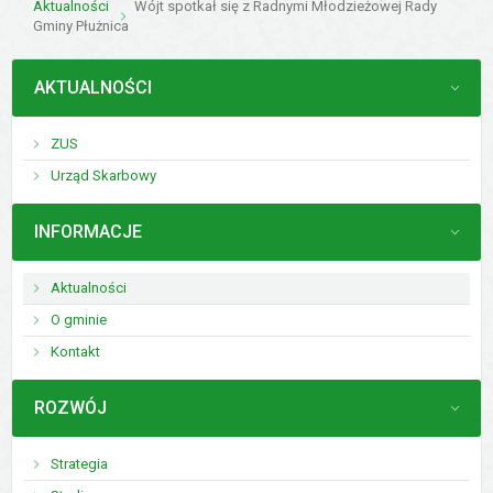
Aktualności
Wójt spotkał się z Radnymi Młodzieżowej Rady
Gminy Płużnica
MENU
AKTUALNOŚCI
ZUS
Urząd Skarbowy
MENU
INFORMACJE
Aktualności
O gminie
Kontakt
MENU
ROZWÓJ
Strategia