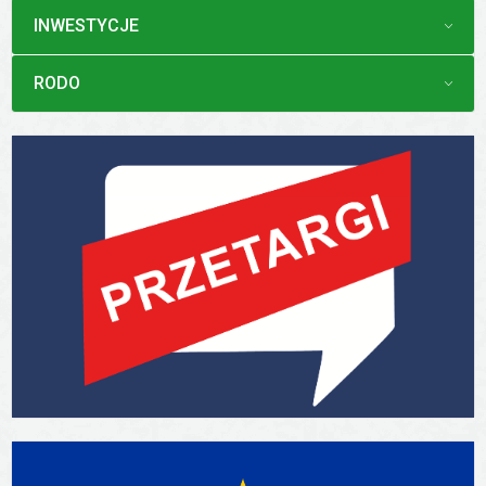
MENU
INWESTYCJE
MENU
RODO