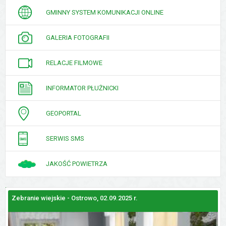
GMINNY SYSTEM KOMUNIKACJI ONLINE
GALERIA FOTOGRAFII
RELACJE FILMOWE
INFORMATOR PŁUŻNICKI
GEOPORTAL
SERWIS SMS
JAKOŚĆ POWIETRZA
Zebranie wiejskie - Ostrowo, 02.09.2025 r.
Z
GALERIE
ZDJĘĆ