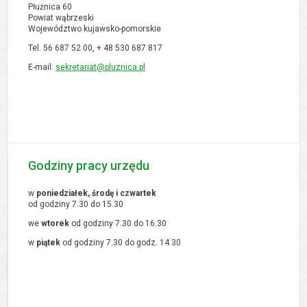
Płużnica 60
Powiat wąbrzeski
Województwo kujawsko-pomorskie
Tel. 56 687 52 00, + 48
530 687 817
E-mail:
sekretariat@pluznica.pl
Godziny pracy urzędu
w
poniedziałek, środę i czwartek
od godziny 7.30 do 15.30
we
wtorek
od godziny 7.30 do 16.30
w
piątek
od godziny 7.30 do godz. 14.30