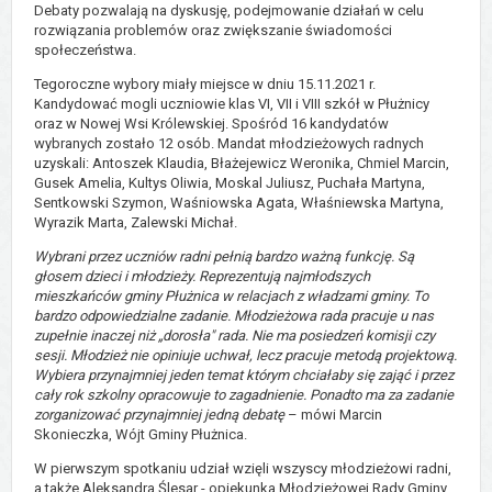
Debaty pozwalają na dyskusję, podejmowanie działań w celu
rozwiązania problemów oraz zwiększanie świadomości
społeczeństwa.
Tegoroczne wybory miały miejsce w dniu 15.11.2021 r.
Kandydować mogli uczniowie klas VI, VII i VIII szkół w Płużnicy
oraz w Nowej Wsi Królewskiej. Spośród 16 kandydatów
wybranych zostało 12 osób. Mandat młodzieżowych radnych
uzyskali: Antoszek Klaudia, Błażejewicz Weronika, Chmiel Marcin,
Gusek Amelia, Kultys Oliwia, Moskal Juliusz, Puchała Martyna,
Sentkowski Szymon, Waśniowska Agata, Właśniewska Martyna,
Wyrazik Marta, Zalewski Michał.
Wybrani przez uczniów radni pełnią bardzo ważną funkcję. Są
głosem dzieci i młodzieży. Reprezentują najmłodszych
mieszkańców gminy Płużnica w relacjach z władzami gminy. To
bardzo odpowiedzialne zadanie. Młodzieżowa rada pracuje u nas
zupełnie inaczej niż „dorosła" rada. Nie ma posiedzeń komisji czy
sesji. Młodzież nie opiniuje uchwał, lecz pracuje metodą projektową.
Wybiera przynajmniej jeden temat którym chciałaby się zająć i przez
cały rok szkolny opracowuje to zagadnienie. Ponadto ma za zadanie
zorganizować przynajmniej jedną debatę
– mówi Marcin
Skonieczka, Wójt Gminy Płużnica.
W pierwszym spotkaniu udział wzięli wszyscy młodzieżowi radni,
a także Aleksandra Ślesar - opiekunka Młodzieżowej Rady Gminy