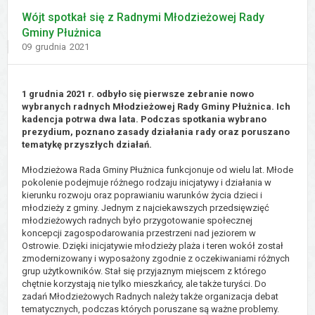
Wójt spotkał się z Radnymi Młodzieżowej Rady
Gminy Płużnica
Dodano
09
grudnia
2021
1 grudnia 2021 r. odbyło się pierwsze zebranie nowo
wybranych radnych Młodzieżowej Rady Gminy Płużnica. Ich
kadencja potrwa dwa lata. Podczas spotkania wybrano
prezydium, poznano zasady działania rady oraz poruszano
tematykę przyszłych działań.
Młodzieżowa Rada Gminy Płużnica funkcjonuje od wielu lat. Młode
pokolenie podejmuje różnego rodzaju inicjatywy i działania w
kierunku rozwoju oraz poprawianiu warunków życia dzieci i
młodzieży z gminy. Jednym z najciekawszych przedsięwzięć
młodzieżowych radnych było przygotowanie społecznej
koncepcji zagospodarowania przestrzeni nad jeziorem w
Ostrowie. Dzięki inicjatywie młodzieży plaża i teren wokół został
zmodernizowany i wyposażony zgodnie z oczekiwaniami różnych
grup użytkowników. Stał się przyjaznym miejscem z którego
chętnie korzystają nie tylko mieszkańcy, ale także turyści. Do
zadań Młodzieżowych Radnych należy także organizacja debat
tematycznych, podczas których poruszane są ważne problemy.