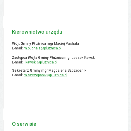
Kierownictwo urzędu
Wójt Gminy Płużnica
mgr Maciej Puchała
E-mail:
m.puchala@pluznica.pl
Zastępca Wójta Gminy Płużnica
mgr Leszek Kawski
E-mail:
l.kawski@pluznica.pl
Sekretarz Gminy
mgr Magdalena Szczepanik
E-mail:
m.szczepanik@pluznica.pl
O serwisie