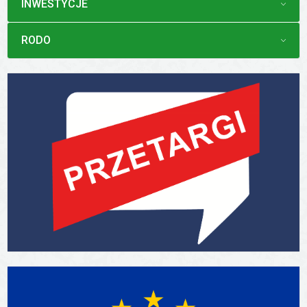
MENU
INWESTYCJE
MENU
RODO