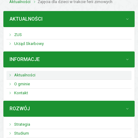
Aktualności
Zajęcia dla dzieci w trakcie ferii zimowych
MENU
AKTUALNOŚCI
ZUS
Urząd Skarbowy
MENU
INFORMACJE
Aktualności
O gminie
Kontakt
MENU
ROZWÓJ
Strategia
Studium