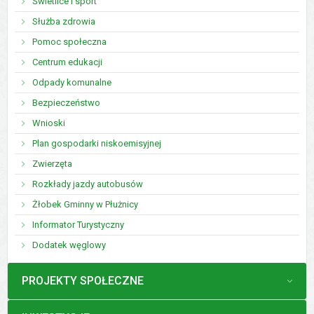
Świetlice i sport
Służba zdrowia
Pomoc społeczna
Centrum edukacji
Odpady komunalne
Bezpieczeństwo
Wnioski
Plan gospodarki niskoemisyjnej
Zwierzęta
Rozkłady jazdy autobusów
Żłobek Gminny w Płużnicy
Informator Turystyczny
Dodatek węglowy
MENU
PROJEKTY SPOŁECZNE