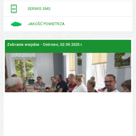
SERWIS SMS
JAKOŚĆ POWIETRZA
Zebranie wiejskie - Ostrowo, 02.09.2025 r.
Z
GALERIE
ZDJĘĆ