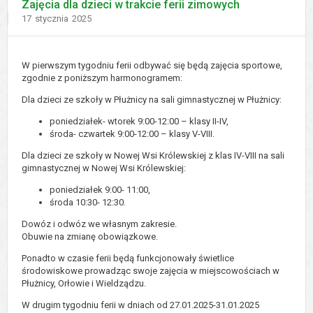
Zajęcia dla dzieci w trakcie ferii zimowych
Dodano
17
stycznia
2025
W pierwszym tygodniu ferii odbywać się będą zajęcia sportowe,
zgodnie z poniższym harmonogramem:
Dla dzieci ze szkoły w Płużnicy na sali gimnastycznej w Płużnicy:
poniedziałek- wtorek 9:00-12:00 – klasy II-IV,
środa- czwartek 9:00-12:00 – klasy V-VIII.
Dla dzieci ze szkoły w Nowej Wsi Królewskiej z klas IV-VIII na sali
gimnastycznej w Nowej Wsi Królewskiej:
poniedziałek 9:00- 11:00,
środa 10:30- 12:30.
Dowóz i odwóz we własnym zakresie.
Obuwie na zmianę obowiązkowe.
Ponadto w czasie ferii będą funkcjonowały świetlice
środowiskowe prowadząc swoje zajęcia w miejscowościach w
Płużnicy, Orłowie i Wieldządzu.
W drugim tygodniu ferii w dniach od 27.01.2025-31.01.2025