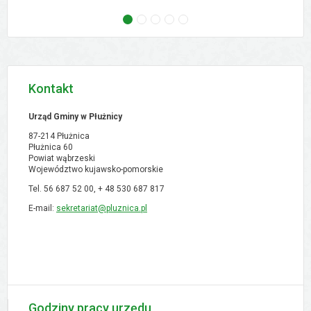
następne - Zebranie wiejskie - Ostrowo, 02.09
następne - Zebranie wiejskie - Orłowo, 02
następne - Zebranie wiejskie - Pólk
następne - XVI Sesja Rady Gmi
następne - Zebranie w
Kontakt
Urząd Gminy w Płużnicy
87-214 Płużnica
Płużnica 60
Powiat wąbrzeski
Województwo kujawsko-pomorskie
Tel. 56 687 52 00, + 48
530 687 817
E-mail:
sekretariat@pluznica.pl
Godziny pracy urzędu