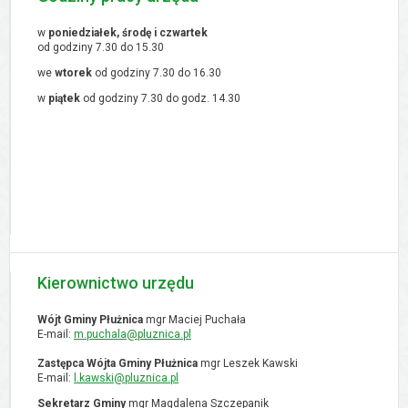
w
poniedziałek, środę i czwartek
od godziny 7.30 do 15.30
we
wtorek
od godziny 7.30 do 16.30
w
piątek
od godziny 7.30 do godz. 14.30
Kierownictwo urzędu
Wójt Gminy Płużnica
mgr Maciej Puchała
E-mail:
m.puchala@pluznica.pl
Zastępca Wójta Gminy Płużnica
mgr Leszek Kawski
E-mail:
l.kawski@pluznica.pl
Sekretarz Gminy
mgr Magdalena Szczepanik