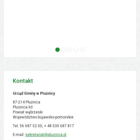
następne - Zebranie wiejskie - Ostrowo, 02.09
następne - Zebranie wiejskie - Orłowo, 02
następne - Zebranie wiejskie - Pólk
następne - XVI Sesja Rady Gmi
następne - Zebranie w
Kontakt
Urząd Gminy w Płużnicy
87-214 Płużnica
Płużnica 60
Powiat wąbrzeski
Województwo kujawsko-pomorskie
Tel. 56 687 52 00, + 48
530 687 817
E-mail:
sekretariat@pluznica.pl