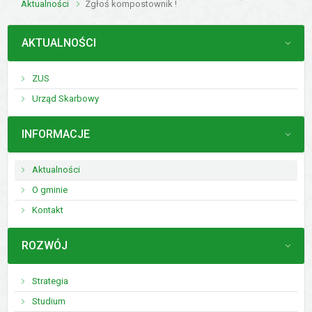
Aktualności
Zgłoś kompostownik !
MENU
AKTUALNOŚCI
ZUS
Urząd Skarbowy
MENU
INFORMACJE
Aktualności
O gminie
Kontakt
MENU
ROZWÓJ
Strategia
Studium