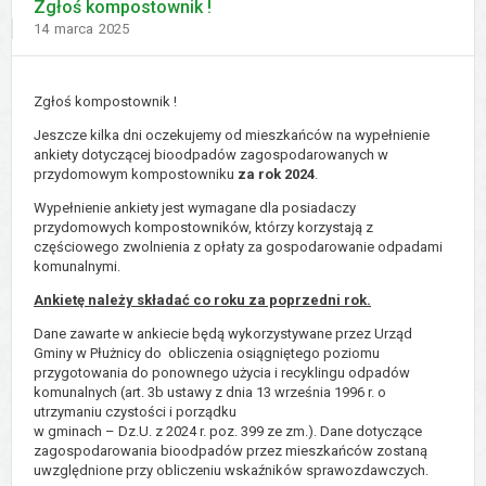
Zgłoś kompostownik !
Dodano
14
marca
2025
Zgłoś kompostownik !
Jeszcze kilka dni oczekujemy od mieszkańców na wypełnienie
ankiety dotyczącej bioodpadów zagospodarowanych w
przydomowym kompostowniku
za rok 2024
.
Wypełnienie ankiety jest wymagane dla posiadaczy
przydomowych kompostowników, którzy korzystają z
częściowego zwolnienia z opłaty za gospodarowanie odpadami
komunalnymi.
Ankietę należy składać co roku za poprzedni rok.
Dane zawarte w ankiecie będą wykorzystywane przez Urząd
Gminy w Płużnicy do obliczenia osiągniętego poziomu
przygotowania do ponownego użycia i recyklingu odpadów
komunalnych (art. 3b ustawy z dnia 13 września 1996 r. o
utrzymaniu czystości i porządku
w gminach – Dz.U. z 2024 r. poz. 399 ze zm.). Dane dotyczące
zagospodarowania bioodpadów przez mieszkańców zostaną
uwzględnione przy obliczeniu wskaźników sprawozdawczych.