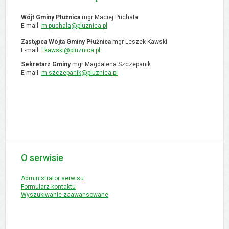
Wójt Gminy Płużnica
mgr Maciej Puchała
E-mail:
m.puchala@pluznica.pl
Zastępca Wójta Gminy Płużnica
mgr Leszek Kawski
E-mail:
l.kawski@pluznica.pl
Sekretarz Gminy
mgr Magdalena Szczepanik
E-mail:
m.szczepanik@pluznica.pl
O serwisie
Administrator serwisu
Formularz kontaktu
Wyszukiwanie zaawansowane