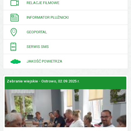
RELACJE FILMOWE
INFORMATOR PŁUŻNICKI
GEOPORTAL
SERWIS SMS
JAKOŚĆ POWIETRZA
Zebranie wiejskie - Ostrowo, 02.09.2025 r.
Z
GALERIE
ZDJĘĆ