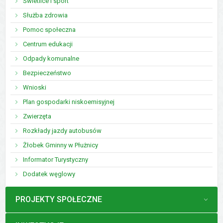
Świetlice i sport
Służba zdrowia
Pomoc społeczna
Centrum edukacji
Odpady komunalne
Bezpieczeństwo
Wnioski
Plan gospodarki niskoemisyjnej
Zwierzęta
Rozkłady jazdy autobusów
Żłobek Gminny w Płużnicy
Informator Turystyczny
Dodatek węglowy
MENU
PROJEKTY SPOŁECZNE