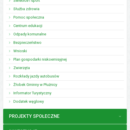
Świetlice i sport
Służba zdrowia
Pomoc społeczna
Centrum edukacji
Odpady komunalne
Bezpieczeństwo
Wnioski
Plan gospodarki niskoemisyjnej
Zwierzęta
Rozkłady jazdy autobusów
Żłobek Gminny w Płużnicy
Informator Turystyczny
Dodatek węglowy
MENU
PROJEKTY SPOŁECZNE