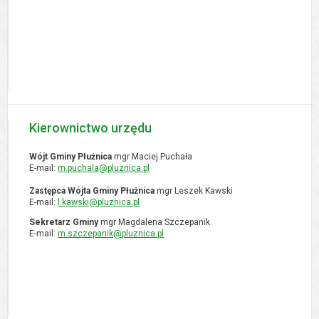
Kierownictwo urzędu
Wójt Gminy Płużnica
mgr Maciej Puchała
E-mail:
m.puchala@pluznica.pl
Zastępca Wójta Gminy Płużnica
mgr Leszek Kawski
E-mail:
l.kawski@pluznica.pl
Sekretarz Gminy
mgr Magdalena Szczepanik
E-mail:
m.szczepanik@pluznica.pl