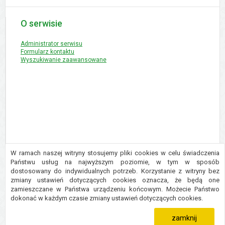
O serwisie
Administrator serwisu
Formularz kontaktu
Wyszukiwanie zaawansowane
W ramach naszej witryny stosujemy pliki cookies w celu świadczenia
Państwu usług na najwyższym poziomie, w tym w sposób
dostosowany do indywidualnych potrzeb. Korzystanie z witryny bez
Copyright © 2016 Urząd Gminy Płużnica
zmiany ustawień dotyczących cookies oznacza, że będą one
Projekt i wykonanie:
Logonet Sp. z o.o.
zamieszczane w Państwa urządzeniu końcowym. Możecie Państwo
dokonać w każdym czasie zmiany ustawień dotyczących cookies.
zamknij