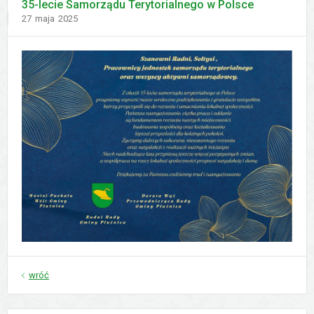
35-lecie Samorządu Terytorialnego w Polsce
Dodano
27
maja
2025
wróć