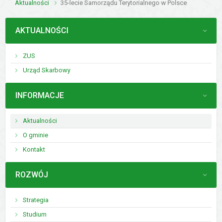
Aktualności
35-lecie Samorządu Terytorialnego w Polsce
MENU
AKTUALNOŚCI
ZUS
Urząd Skarbowy
MENU
INFORMACJE
Aktualności
O gminie
Kontakt
MENU
ROZWÓJ
Strategia
Studium