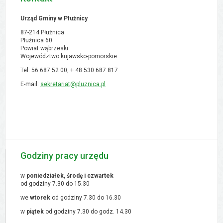
Urząd Gminy w Płużnicy
87-214 Płużnica
Płużnica 60
Powiat wąbrzeski
Województwo kujawsko-pomorskie
Tel. 56 687 52 00, + 48
530 687 817
E-mail:
sekretariat@pluznica.pl
Godziny pracy urzędu
w
poniedziałek, środę i czwartek
od godziny 7.30 do 15.30
we
wtorek
od godziny 7.30 do 16.30
w
piątek
od godziny 7.30 do godz. 14.30