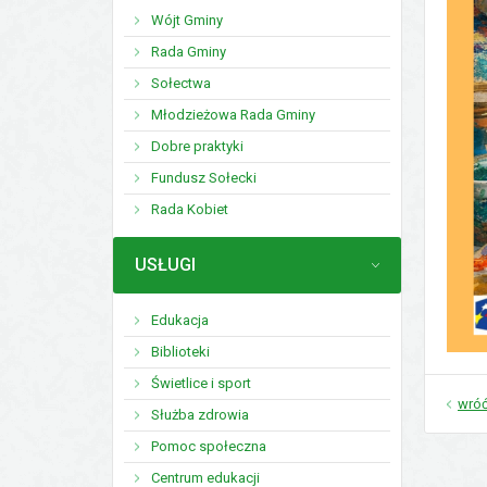
Wójt Gminy
Rada Gminy
Sołectwa
Młodzieżowa Rada Gminy
Dobre praktyki
Fundusz Sołecki
Rada Kobiet
MENU
USŁUGI
Edukacja
Biblioteki
Świetlice i sport
wró
Służba zdrowia
Pomoc społeczna
Centrum edukacji