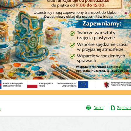
XVI Sesja Rady Gminy Płużn
Drukuj
Zapisz 
ć