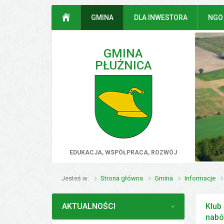
Przejdź do mapy serwisu
Przejdź do wyszukiwarki
Przejdź do głównego
Przejdź do treści
STRONA GŁÓWNA
GMINA
DLA INWESTORA
NGO
menu
GMINA
PŁUŻNICA
poprz
EDUKACJA, WSPÓŁPRACA, ROZWÓJ
Jesteś w
Strona główna
Gmina
Informacje
MENU
AKTUALNOŚCI
Klub
nabó