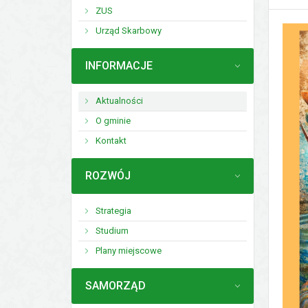
ZUS
Urząd Skarbowy
MENU
INFORMACJE
Aktualności
O gminie
Kontakt
MENU
ROZWÓJ
Strategia
Studium
Plany miejscowe
MENU
SAMORZĄD