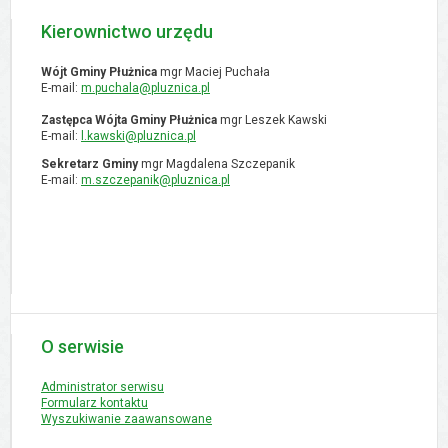
Kierownictwo urzędu
Wójt Gminy Płużnica
mgr Maciej Puchała
E-mail:
m.puchala@pluznica.pl
Zastępca Wójta Gminy Płużnica
mgr Leszek Kawski
E-mail:
l.kawski@pluznica.pl
Sekretarz Gminy
mgr Magdalena Szczepanik
E-mail:
m.szczepanik@pluznica.pl
O serwisie
Administrator serwisu
Formularz kontaktu
Wyszukiwanie zaawansowane