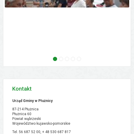
następne - Zebranie wiejskie - Ostrowo, 02.09
następne - Zebranie wiejskie - Orłowo, 02
następne - Zebranie wiejskie - Pólk
następne - XVI Sesja Rady Gmi
następne - Zebranie w
Kontakt
Urząd Gminy w Płużnicy
87-214 Płużnica
Płużnica 60
Powiat wąbrzeski
Województwo kujawsko-pomorskie
Tel. 56 687 52 00, + 48
530 687 817