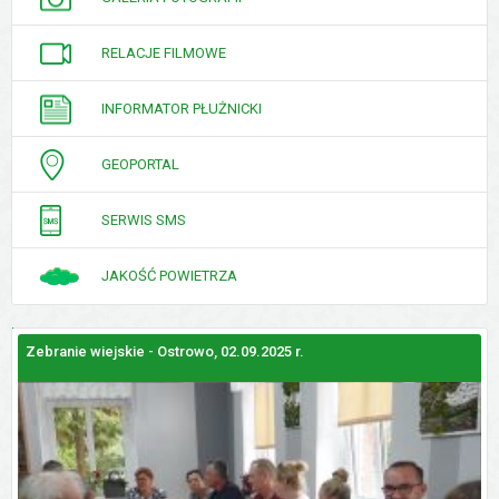
RELACJE FILMOWE
INFORMATOR PŁUŻNICKI
GEOPORTAL
SERWIS SMS
JAKOŚĆ POWIETRZA
Zebranie wiejskie - Ostrowo, 02.09.2025 r.
Z
GALERIE
ZDJĘĆ