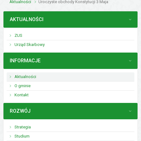
Aktualności
Uroczyste obchody Konstytucji 3 Maja
MENU
AKTUALNOŚCI
ZUS
Urząd Skarbowy
MENU
INFORMACJE
Aktualności
O gminie
Kontakt
MENU
ROZWÓJ
Strategia
Studium