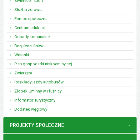
Świetlice i sport
Służba zdrowia
Pomoc społeczna
Centrum edukacji
Odpady komunalne
Bezpieczeństwo
Wnioski
Plan gospodarki niskoemisyjnej
Zwierzęta
Rozkłady jazdy autobusów
Żłobek Gminny w Płużnicy
Informator Turystyczny
Dodatek węglowy
MENU
PROJEKTY SPOŁECZNE