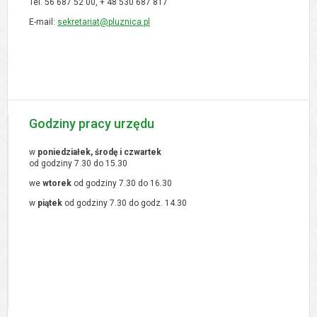
Tel. 56 687 52 00, + 48
530 687 817
E-mail:
sekretariat@pluznica.pl
Godziny pracy urzędu
w
poniedziałek, środę i czwartek
od godziny 7.30 do 15.30
we
wtorek
od godziny 7.30 do 16.30
w
piątek
od godziny 7.30 do godz. 14.30