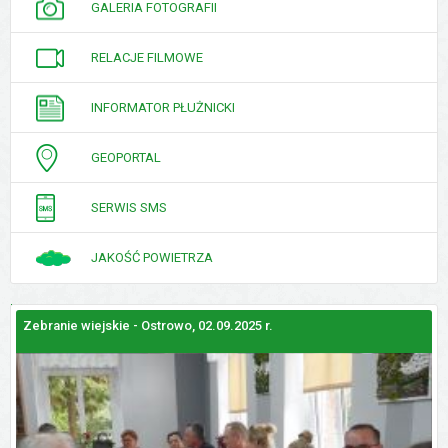
GALERIA FOTOGRAFII
RELACJE FILMOWE
INFORMATOR PŁUŻNICKI
GEOPORTAL
SERWIS SMS
JAKOŚĆ POWIETRZA
Zebranie wiejskie - Ostrowo, 02.09.2025 r.
Z
GALERIE
ZDJĘĆ