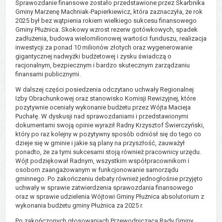
Sprawozdanie finansowe zostało przedstawione przez Skarbnika
Gminy Marzenę Machniak-Papierkiewicz, która zaznaczyła, że rok
2025 był bez wątpienia rokiem wielkiego sukcesu finansowego
Gminy Płużnica. Skokowy wzrost rezerw gotówkowych, spadek
zadłużenia, budowa wielomilionowej wartości funduszu, realizacja
inwestycji za ponad 10 milionów złotych oraz wygenerowanie
gigantycznej nadwyżki budżetowej i zysku świadczą o
racjonalnym, bezpiecznym i bardzo skutecznym zarządzaniu
finansami publicznymi.
W dalszej części posiedzenia odczytano uchwały Regionalnej
Izby Obrachunkowej oraz stanowisko Komisji Rewizyjnej, które
pozytywnie oceniały wykonanie budżetu przez Wójta Macieja
Puchałę. W dyskusji nad sprawozdaniami i przedstawionymi
dokumentami swoją opinie wyraził Radny Krzysztof Świerczyński,
który po raz kolejny w pozytywny sposób odniósł się do tego co
dzieje się w gminie i jakie są plany na przyszłość, zauważył
ponadto, że za tymi sukcesami stoją również pracownicy urzędu.
Wójt podziękował Radnym, wszystkim współpracownikom i
osobom zaangażowanym w funkcjonowanie samorządu
gminnego. Po zakończeniu debaty również jednogłośnie przyjęto
uchwały w sprawie zatwierdzenia sprawozdania finansowego
oraz w sprawie udzielenia Wójtowi Gminy Płużnica absolutorium z
wykonania budżetu gminy Płużnica za 2025 r.
Po zakończonych głosowaniach Przewodnicząca Rady Gminy