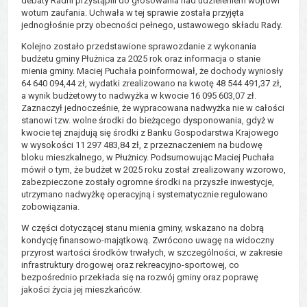
debaty Radni przystąpili do głosowania nad udzieleniem wójtowi
wotum zaufania. Uchwała w tej sprawie została przyjęta
jednogłośnie przy obecności pełnego, ustawowego składu Rady.
Kolejno zostało przedstawione sprawozdanie z wykonania
budżetu gminy Płużnica za 2025 rok oraz informacja o stanie
mienia gminy. Maciej Puchała poinformował, że dochody wyniosły
64 640 094,44 zł, wydatki zrealizowano na kwotę 48 544 491,37 zł,
a wynik budżetowy to nadwyżka w kwocie 16 095 603,07 zł.
Zaznaczył jednocześnie, że wypracowana nadwyżka nie w całości
stanowi tzw. wolne środki do bieżącego dysponowania, gdyż w
kwocie tej znajdują się środki z Banku Gospodarstwa Krajowego
w wysokości 11 297 483,84 zł, z przeznaczeniem na budowę
bloku mieszkalnego, w Płużnicy. Podsumowując Maciej Puchała
mówił o tym, że budżet w 2025 roku został zrealizowany wzorowo,
zabezpieczone zostały ogromne środki na przyszłe inwestycje,
utrzymano nadwyżkę operacyjną i systematycznie regulowano
zobowiązania.
W części dotyczącej stanu mienia gminy, wskazano na dobrą
kondycję finansowo-majątkową. Zwrócono uwagę na widoczny
przyrost wartości środków trwałych, w szczególności, w zakresie
infrastruktury drogowej oraz rekreacyjno-sportowej, co
bezpośrednio przekłada się na rozwój gminy oraz poprawę
jakości życia jej mieszkańców.