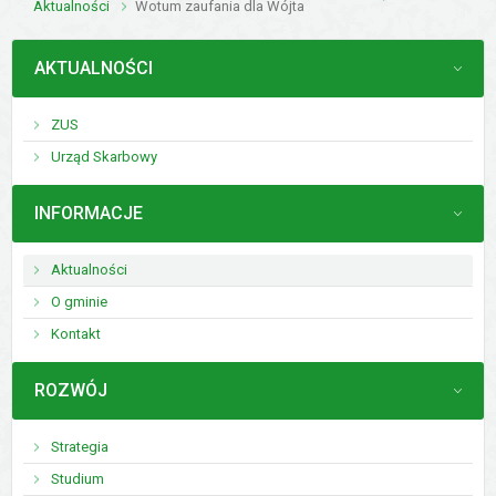
Aktualności
Wotum zaufania dla Wójta
MENU
AKTUALNOŚCI
ZUS
Urząd Skarbowy
MENU
INFORMACJE
Aktualności
O gminie
Kontakt
MENU
ROZWÓJ
Strategia
Studium