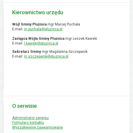
Kierownictwo urzędu
Wójt Gminy Płużnica
mgr Maciej Puchała
E-mail:
m.puchala@pluznica.pl
Zastępca Wójta Gminy Płużnica
mgr Leszek Kawski
E-mail:
l.kawski@pluznica.pl
Sekretarz Gminy
mgr Magdalena Szczepanik
E-mail:
m.szczepanik@pluznica.pl
O serwisie
Administrator serwisu
Formularz kontaktu
Wyszukiwanie zaawansowane