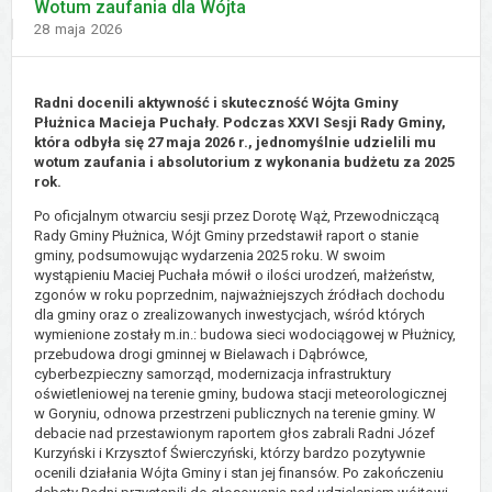
Wotum zaufania dla Wójta
Dodano
28
maja
2026
Radni docenili aktywność i skuteczność Wójta Gminy
Płużnica Macieja Puchały. Podczas XXVI Sesji Rady Gminy,
która odbyła się 27 maja 2026 r., jednomyślnie udzielili mu
wotum zaufania i absolutorium z wykonania budżetu za 2025
rok.
Po oficjalnym otwarciu sesji przez Dorotę Wąż, Przewodniczącą
Rady Gminy Płużnica, Wójt Gminy przedstawił raport o stanie
gminy, podsumowując wydarzenia 2025 roku. W swoim
wystąpieniu Maciej Puchała mówił o ilości urodzeń, małżeństw,
zgonów w roku poprzednim, najważniejszych źródłach dochodu
dla gminy oraz o zrealizowanych inwestycjach, wśród których
wymienione zostały m.in.: budowa sieci wodociągowej w Płużnicy,
przebudowa drogi gminnej w Bielawach i Dąbrówce,
cyberbezpieczny samorząd, modernizacja infrastruktury
oświetleniowej na terenie gminy, budowa stacji meteorologicznej
w Goryniu, odnowa przestrzeni publicznych na terenie gminy. W
debacie nad przestawionym raportem głos zabrali Radni Józef
Kurzyński i Krzysztof Świerczyński, którzy bardzo pozytywnie
ocenili działania Wójta Gminy i stan jej finansów. Po zakończeniu