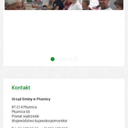
następne - Zebranie wiejskie - Ostrowo, 02.09
następne - Zebranie wiejskie - Orłowo, 02
następne - Zebranie wiejskie - Pólk
następne - XVI Sesja Rady Gmi
następne - Zebranie w
Kontakt
Urząd Gminy w Płużnicy
87-214 Płużnica
Płużnica 60
Powiat wąbrzeski
Województwo kujawsko-pomorskie