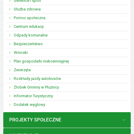
Świetlice i sport
Służba zdrowia
Pomoc społeczna
Centrum edukacji
Odpady komunalne
Bezpieczeństwo
Wnioski
Plan gospodarki niskoemisyjnej
Zwierzęta
Rozkłady jazdy autobusów
Żłobek Gminny w Płużnicy
Informator Turystyczny
Dodatek węglowy
MENU
PROJEKTY SPOŁECZNE