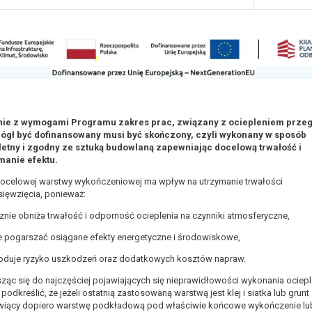
ie z wymogami Programu zakres prac, związany z ociepleniem przeg
ógł być dofinansowany musi być skończony, czyli wykonany w sposób
etny i zgodny ze sztuką budowlaną zapewniając docelową trwałość i
manie efektu.
docelowej warstwy wykończeniowej ma wpływ na utrzymanie trwałości
ięwzięcia, ponieważ:
znie obniża trwałość i odporność ocieplenia na czynniki atmosferyczne,
e pogarszać osiągane efekty energetyczne i środowiskowe,
oduje ryzyko uszkodzeń oraz dodatkowych kosztów napraw.
ąc się do najczęściej pojawiających się nieprawidłowości wykonania ociepl
 podkreślić, że jeżeli ostatnią zastosowaną warstwą jest klej i siatka lub grunt
wiący dopiero warstwę podkładową pod właściwie końcowe wykończenie lu