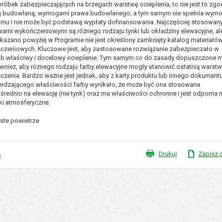
bróbek zabezpieczających na brzegach warstwę ocieplenia, to nie jest to zg
ą budowlaną, wymogami prawa budowlanego, a tym samym nie spełnia wy
amu i nie może być podstawą wypłaty dofinansowania. Najczęściej stosowan
ami wykończeniowymi są różnego rodzaju tynki lub okładziny elewacyjne, al
kazano powyżej w Programie nie jest określony zamknięty katalog materiałó
czeniowych. Kluczowe jest, aby zastosowane rozwiązanie zabezpieczało w
b właściwy i docelowy ocieplenie. Tym samym co do zasady dopuszczone 
wnież, aby różnego rodzaju farby elewacyjne mogły stanowić ostatnią warst
zenia. Bardzo ważne jest jednak, aby z karty produktu lub innego dokument
erdzającego właściwości farby wynikało, że może być ona stosowana
rednio na elewację (nie tynk) oraz ma właściwości ochronne i jest odporna 
ki atmosferyczne.
XVI Sesja Rady Gminy Płużn
Drukuj
Zapisz 
ć