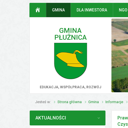
Przejdź do mapy serwisu
Przejdź do wyszukiwarki
Przejdź do głównego
Przejdź do treści
STRONA GŁÓWNA
GMINA
DLA INWESTORA
NGO
menu
GMINA
PŁUŻNICA
poprz
EDUKACJA, WSPÓŁPRACA, ROZWÓJ
Jesteś w
Strona główna
Gmina
Informacje
MENU
AKTUALNOŚCI
Praw
Czys