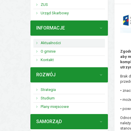
ZUS
Urząd Skarbowy
MENU
INFORMACJE
Aktualności
O gminie
Zgodn
aby m
Kontakt
kompl
utrzy
MENU
ROZWÓJ
Brak 
przeds
Strategia
• znac
Studium
• moż
Plany miejscowe
• pow
Odnosz
MENU
SAMORZĄD
należy
stano