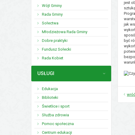
jest o
Wójt Gminy
sztuk
Progr
Rada Gminy
warstw
Sołectwa
jak ws
wykoń
Młodzieżowa Rada Gminy
sposó
Dobre praktyki
być ró
wykońc
Fundusz Sołecki
potwi
bezpoś
Rada Kobiet
warun
MENU
USŁUGI
Edukacja
wró
Biblioteki
Świetlice i sport
Służba zdrowia
Pomoc społeczna
Centrum edukacji