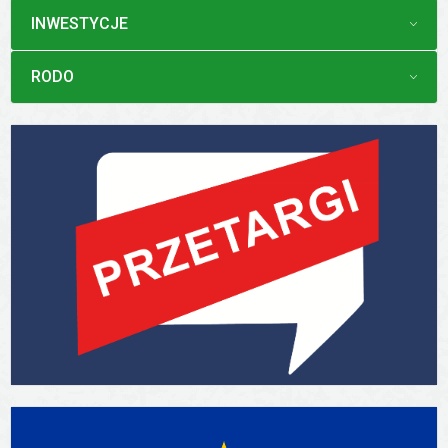
MENU
INWESTYCJE
MENU
RODO