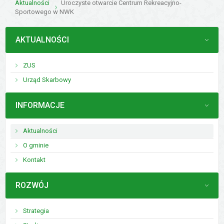
Aktualności
Uroczyste otwarcie Centrum Rekreacyjno-
Sportowego w NWK
MENU
AKTUALNOŚCI
ZUS
Urząd Skarbowy
MENU
INFORMACJE
Aktualności
O gminie
Kontakt
MENU
ROZWÓJ
Strategia