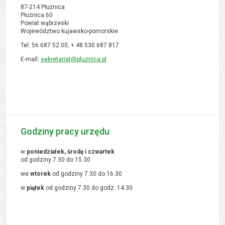
87-214 Płużnica
Płużnica 60
Powiat wąbrzeski
Województwo kujawsko-pomorskie
Tel. 56 687 52 00, + 48
530 687 817
E-mail:
sekretariat@pluznica.pl
Godziny pracy urzędu
w
poniedziałek, środę i czwartek
od godziny 7.30 do 15.30
we
wtorek
od godziny 7.30 do 16.30
w
piątek
od godziny 7.30 do godz. 14.30