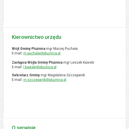
Kierownictwo urzędu
Wójt Gminy Płużnica
mgr Maciej Puchała
E-mail:
m.puchala@pluznica.pl
Zastępca Wójta Gminy Płużnica
mgr Leszek Kawski
E-mail:
l.kawski@pluznica.pl
Sekretarz Gminy
mgr Magdalena Szczepanik
E-mail:
m.szczepanik@pluznica.pl
O serwisie