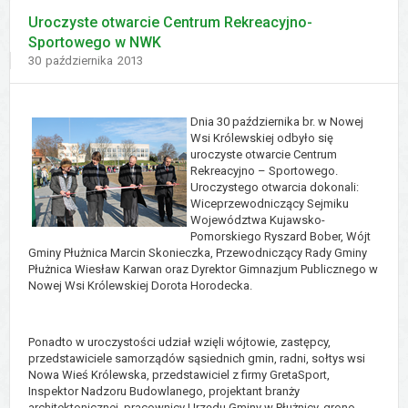
Uroczyste otwarcie Centrum Rekreacyjno-
Sportowego w NWK
Dodano
30
października
2013
Dnia 30 października br. w Nowej
Wsi Królewskiej odbyło się
uroczyste otwarcie Centrum
Rekreacyjno – Sportowego.
Uroczystego otwarcia dokonali:
Wiceprzewodniczący Sejmiku
Województwa Kujawsko-
Pomorskiego Ryszard Bober, Wójt
Gminy Płużnica Marcin Skonieczka, Przewodniczący Rady Gminy
Płużnica Wiesław Karwan oraz Dyrektor Gimnazjum Publicznego w
Nowej Wsi Królewskiej Dorota Horodecka.
Ponadto w uroczystości udział wzięli wójtowie, zastępcy,
przedstawiciele samorządów sąsiednich gmin, radni, sołtys wsi
Nowa Wieś Królewska, przedstawiciel z firmy GretaSport,
Inspektor Nadzoru Budowlanego, projektant branży
architektonicznej, pracownicy Urzędu Gminy w Płużnicy, grono