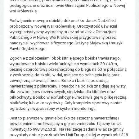
pedagogiczne oraz uczniowie Gimnazjum Publicznego w Nowej
wsi Królewskiej.
Poświęcenie nowego obiektu dokonał ks. Jacek Dudziński
proboszcz w Nowej Wsi Królewskiej. Uroczystość uświetnił
występ artystyczny wykonany przez młodzież z Gimnazjum
Publicznego w Nowej Wsi Królewskiej przygotowany przez
nauczycieli wychowania fizycznego Grażynę Majewską i muzyki
Pawła Grędzickiego.
Zgodnie z założeniami obok istniejącego boiska trawiastego,
wybudowano boisko wielofunkcyjne o wymiarach 20 x 40 m,
bieżnię czterotorową przeznaczoną do biegu na 60 m połączoną
z zeskocznią do skoku w dal, miejsce do pchnięcia kulą oraz
zewnętrzną siłownią fitness. Boisko i bieżnia posiadają
nawierzchnię z poliuretanu. Ponadto na boisku znajdują się wiaty
dla zawodników rezerwowych, siedziska dla kibiców oraz
piłkochwyty. Boisko wielofunkcyjne umożliwia grę w piłkę ręczną,
siatkówkę lub w koszykówkę. Cały kompleks sportowy został
ogrodzony i wyposażony w system monitoringu.
Jest to pierwsze w gminie boisko ze sztuczną nawierzchnią i
oświetleniem umożliwiającym grę po zmierzchu. Łączny koszt
inwestycji to 998 842,53 zł. Na realizację zadania władze gminy
pozyskały dotację ze środków Unii Europejskiej w wysokości 318