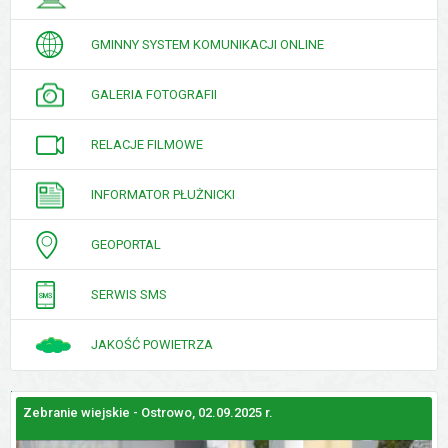
INTERESANTA
GMINNY SYSTEM KOMUNIKACJI ONLINE
GALERIA FOTOGRAFII
RELACJE FILMOWE
INFORMATOR PŁUŻNICKI
GEOPORTAL
SERWIS SMS
JAKOŚĆ POWIETRZA
Zebranie wiejskie - Ostrowo, 02.09.2025 r.
Z
GALERIE
ZDJĘĆ