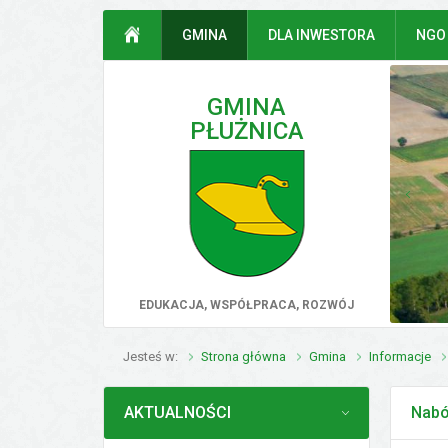
Przejdź do mapy serwisu
Przejdź do wyszukiwarki
Przejdź do głównego
Przejdź do treści
STRONA GŁÓWNA
GMINA
DLA INWESTORA
NGO
menu
GMINA
PŁUŻNICA
poprz
EDUKACJA, WSPÓŁPRACA, ROZWÓJ
Jesteś w
Strona główna
Gmina
Informacje
MENU
AKTUALNOŚCI
Nabó