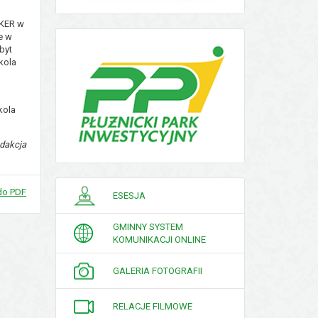
AKER w
e w
byt
kola
kola
dakcja
do PDF
PORADNIK
ESESJA
INTERESANTA
GMINNY SYSTEM
KOMUNIKACJI ONLINE
GALERIA FOTOGRAFII
RELACJE FILMOWE