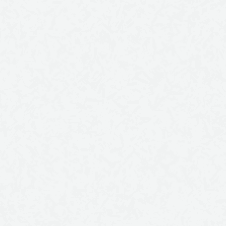
XVI Sesja Rady Gminy Płużn