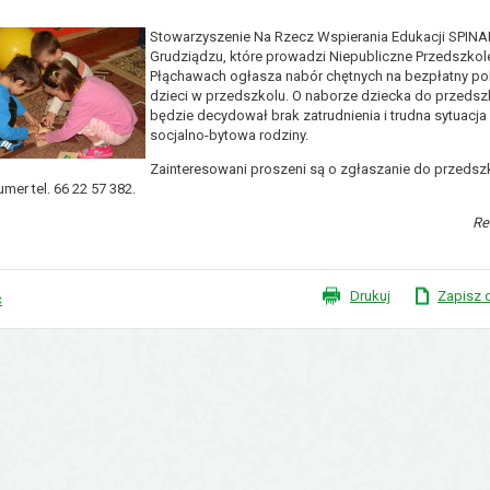
Stowarzyszenie Na Rzecz Wspierania Edukacji SPIN
Grudziądzu, które prowadzi Niepubliczne Przedszkol
Płąchawach ogłasza nabór chętnych na bezpłatny po
dzieci w przedszkolu. O naborze dziecka do przedsz
będzie decydował brak zatrudnienia i trudna sytuacja
socjalno-bytowa rodziny.
Zainteresowani proszeni są o zgłaszanie do przedsz
mer tel. 66 22 57 382.
Re
Drukuj
Zapisz 
ć