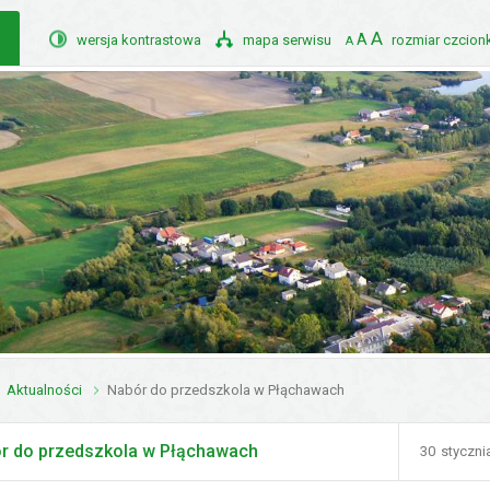
A
A
wersja kontrastowa
mapa serwisu
rozmiar czcionk
A
POMNIEJSZ
STANDARDOWY
POWIĘKSZ
CZCIONKĘ
ROZMIAR
CZCIONKĘ
ednie baner
Aktualności
Nabór do przedszkola w Płąchawach
r do przedszkola w Płąchawach
30
styczni
Doda