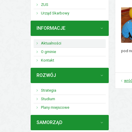
ZUS
Urząd Skarbowy
MENU
INFORMACJE
Aktualności
pod nu
O gminie
Kontakt
MENU
ROZWÓJ
wró
Strategia
Studium
Plany miejscowe
MENU
SAMORZĄD