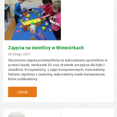
Zajęcia na świetlicy w Wiewiórkach
Dodano
02
lutego
2017
Styczniowe zajęcia poświęciliśmy na wykonywaniu upominków w
postaci laurek, serduszek 3D oraz drzewek szczęścia dla babć i
dziadków. Korzystaliśmy z zajęć komputerowych, malowaliśmy
farbami, lepiliśmy z ciastoliny, wykonaliśmy maski karnawałowe,
które ozdabialiśmy...
:
czytaj
zajęcia
na