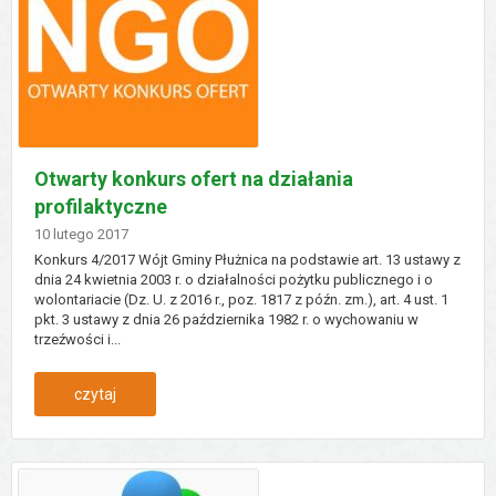
luty
w
świetlicy
w
Otwarty konkurs ofert na działania
orłowie
profilaktyczne
Dodano
10
lutego
2017
Konkurs 4/2017 Wójt Gminy Płużnica na podstawie art. 13 ustawy z
dnia 24 kwietnia 2003 r. o działalności pożytku publicznego i o
wolontariacie (Dz. U. z 2016 r., poz. 1817 z późn. zm.), art. 4 ust. 1
pkt. 3 ustawy z dnia 26 października 1982 r. o wychowaniu w
trzeźwości i...
:
czytaj
otwarty
konkurs