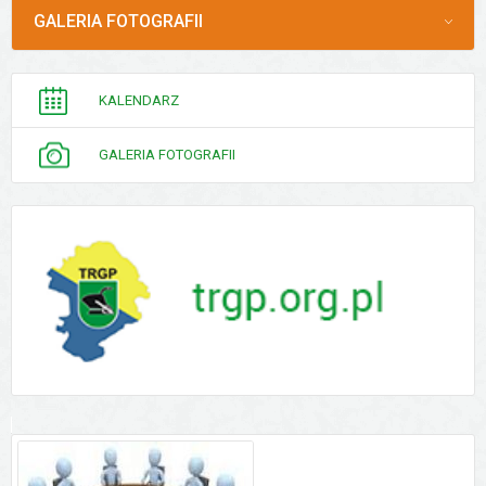
MENU
GALERIA FOTOGRAFII
PORADNIK
KALENDARZ
INTERESANTA
GALERIA FOTOGRAFII
Aktualności