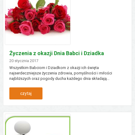
świetlicy
w
nowej
wsi
Życzenia z okazji Dnia Babci i Dziadka
królewskiej
Dodano
20
stycznia
2017
Wszystkim Babciom i Dziadkom z okazji ich święta
najserdeczniejsze życzenia zdrowia, pomyślności i miłości
najbliższych oraz pogody ducha każdego dnia składają...
:
czytaj
życzenia
z
okazji