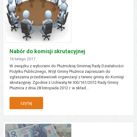
Nabór do komisji skrutacyjnej
Dodano
16
lutego
2017
W związku z wyborami do Płużnickiej Gminnej Rady Działalności
Pożytku Publicznego, Wójt Gminy Płużnica zapraszam do
zgłaszania przedstawicieli organizacji z terenu gminy do Komisji
skrutacyjnej. Zgodnie z Uchwałą Nr XXI/161/2012 Rady Gminy
Płużnica z dnia 28 listopada 2012 r. w skład...
:
czytaj
nabór
do