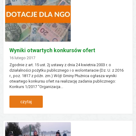
komisji
skrutacyjnej
Wyniki otwartych konkursów ofert
Dodano
16
lutego
2017
Zgodnie z art. 15 ust. 2j ustawy z dnia 24 kwietnia 2003 r. o
działalności pożytku publicznego i o wolontariacie (Dz. U. z 2016
r., poz. 1817 z późn. zm.) Wójt Gminy Płużnica ogłasza wyniki
otwartego konkursu ofert na realizację zadania publicznego:
Konkurs 1/2017 "Organizacja...
:
czytaj
wyniki
otwartych