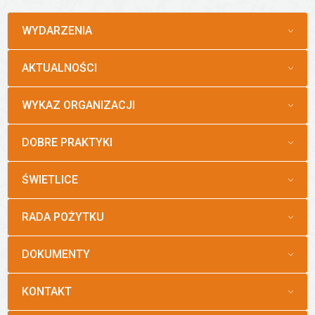
MENU
WYDARZENIA
MENU
AKTUALNOŚCI
MENU
WYKAZ ORGANIZACJI
MENU
DOBRE PRAKTYKI
MENU
ŚWIETLICE
MENU
RADA POŻYTKU
MENU
DOKUMENTY
MENU
KONTAKT