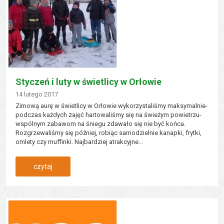
konkursów
ofert
Styczeń i luty w świetlicy w Orłowie
Dodano
14
lutego
2017
Zimową aurę w świetlicy w Orłowie wykorzystaliśmy maksymalnie-
podczas każdych zajęć hartowaliśmy się na świeżym powietrzu-
wspólnym zabawom na śniegu zdawało się nie być końca.
Rozgrzewaliśmy się później, robiąc samodzielnie kanapki, frytki,
omlety czy muffinki. Najbardziej atrakcyjne...
:
czytaj
styczeń
i