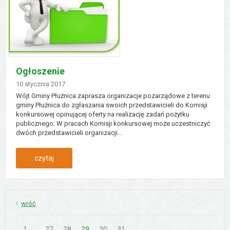
dnia
babci
i
Ogłoszenie
dziadka
Dodano
10
stycznia
2017
Wójt Gminy Płużnica zaprasza organizacje pozarządowe z terenu
gminy Płużnica do zgłaszania swoich przedstawicieli do Komisji
konkursowej opinującej oferty na realizację zadań pożytku
publicznego. W pracach Komisji konkursowej może uczestniczyć
dwóch przedstawicieli organizacji...
:
czytaj
ogłoszenie
wróć
Strona
Strona
Strona
Strona
Strona
Strona
Strona
1
...
27
28
29
30
31