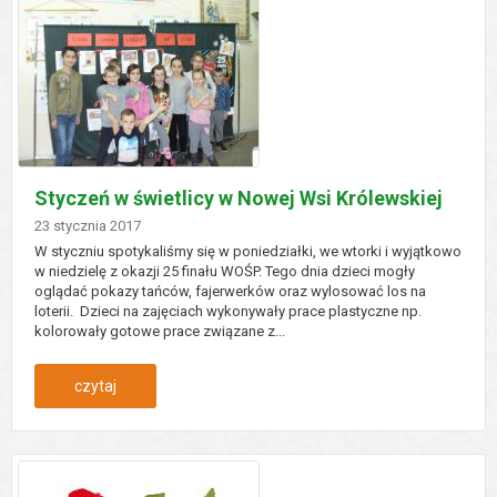
rady
pożytku
publicznego
Styczeń w świetlicy w Nowej Wsi Królewskiej
Dodano
23
stycznia
2017
W styczniu spotykaliśmy się w poniedziałki, we wtorki i wyjątkowo
w niedzielę z okazji 25 finału WOŚP. Tego dnia dzieci mogły
oglądać pokazy tańców, fajerwerków oraz wylosować los na
loterii. Dzieci na zajęciach wykonywały prace plastyczne np.
kolorowały gotowe prace związane z...
:
czytaj
styczeń
w