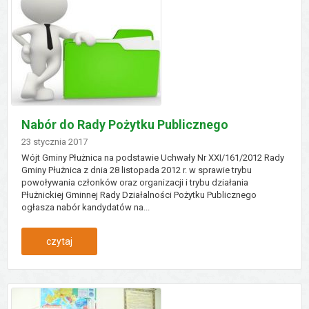
świetlicy
w
wiewiórkach
Nabór do Rady Pożytku Publicznego
Dodano
23
stycznia
2017
Wójt Gminy Płużnica na podstawie Uchwały Nr XXI/161/2012 Rady
Gminy Płużnica z dnia 28 listopada 2012 r. w sprawie trybu
powoływania członków oraz organizacji i trybu działania
Płużnickiej Gminnej Rady Działalności Pożytku Publicznego
ogłasza nabór kandydatów na...
:
czytaj
nabór
do