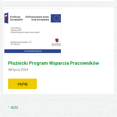
Płużnicki Program Wsparcia Pracowników
Dodano
08
lipca
2024
:
czytaj
płużnicki
program
wróć
wsparcia