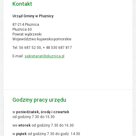
Kontakt
Urząd Gminy w Płużnicy
87-214 Płużnica
Płużnica 60
Powiat wąbrzeski
Województwo kujawsko-pomorskie
Tel. 56 687 52 00, + 48
530 687 817
E-mail:
sekretariat@pluznica.pl
Godziny pracy urzędu
w
poniedziałek, środę i czwartek
od godziny 7.30 do 15.30
we
wtorek
od godziny 7.30 do 16.30
w
piątek
od godziny 7.30 do godz. 14.30