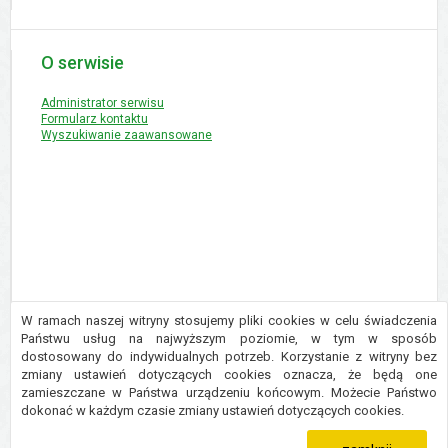
O serwisie
Administrator serwisu
Formularz kontaktu
Wyszukiwanie zaawansowane
W ramach naszej witryny stosujemy pliki cookies w celu świadczenia
Państwu usług na najwyższym poziomie, w tym w sposób
dostosowany do indywidualnych potrzeb. Korzystanie z witryny bez
Copyright © 2016 Urząd Gminy Płużnica
zmiany ustawień dotyczących cookies oznacza, że będą one
Projekt i wykonanie:
Logonet Sp. z o.o.
zamieszczane w Państwa urządzeniu końcowym. Możecie Państwo
dokonać w każdym czasie zmiany ustawień dotyczących cookies.