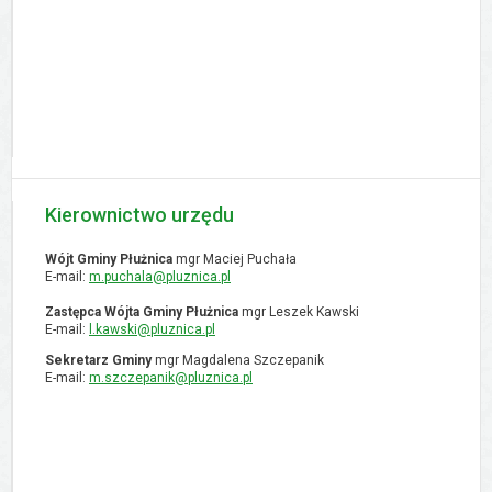
Kierownictwo urzędu
Wójt Gminy Płużnica
mgr Maciej Puchała
E-mail:
m.puchala@pluznica.pl
Zastępca Wójta Gminy Płużnica
mgr Leszek Kawski
E-mail:
l.kawski@pluznica.pl
Sekretarz Gminy
mgr Magdalena Szczepanik
E-mail:
m.szczepanik@pluznica.pl