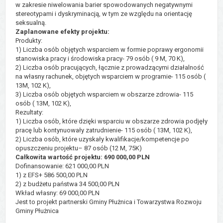
w zakresie niwelowania barier spowodowanych negatywnymi
stereotypami i dyskryminacją, w tym ze względu na orientację
seksualną.
Zaplanowane efekty projektu:
Produkty:
1) Liczba osób objętych wsparciem w formie poprawy ergonomii
stanowiska pracy i środowiska pracy- 79 osób ( 9 M, 70 K),
2) Liczba osób pracujących, łącznie z prowadzącymi działalność
na własny rachunek, objętych wsparciem w programie- 115 osób (
13M, 102 K),
3) Liczba osób objętych wsparciem w obszarze zdrowia- 115
osób ( 13M, 102 K),
Rezultaty:
1) Liczba osób, które dzięki wsparciu w obszarze zdrowia podjęły
pracę lub kontynuowały zatrudnienie- 115 osób ( 13M, 102 K),
2) Liczba osób, które uzyskały kwalifikacje/kompetencje po
opuszczeniu projektu– 87 osób (12 M, 75K)
Całkowita wartość projektu: 690 000,00 PLN
Dofinansowanie: 621 000,00 PLN
1) z EFS+ 586 500,00 PLN
2) z budżetu państwa 34 500,00 PLN
Wkład własny: 69 000,00 PLN
Jest to projekt partnerski Gminy Płużnica i Towarzystwa Rozwoju
Gminy Płużnica