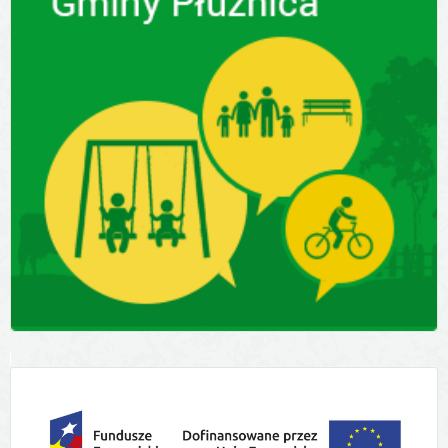
Płużnicki
Program
Wsparcia
Pracowników