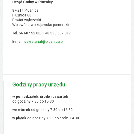
Urząd Gminy w Płużnicy
87-214 Płużnica
Płużnica 60
Powiat wąbrzeski
Województwo kujawsko-pomorskie
Tel. 56 687 52 00, + 48
530 687 817
E-mail:
sekretariat@pluznica.pl
Godziny pracy urzędu
w
poniedziałek, środę i czwartek
od godziny 7.30 do 15.30
we
wtorek
od godziny 7.30 do 16.30
w
piątek
od godziny 7.30 do godz. 14.30