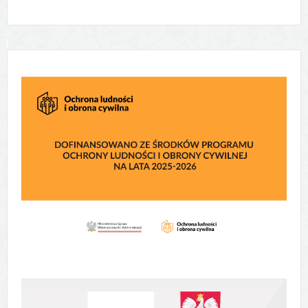
Ochrona
ludności
i obrona
cywilna