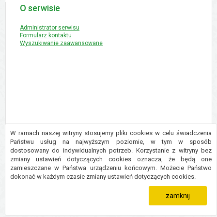
O serwisie
Administrator serwisu
Formularz kontaktu
Wyszukiwanie zaawansowane
W ramach naszej witryny stosujemy pliki cookies w celu świadczenia
Państwu usług na najwyższym poziomie, w tym w sposób
dostosowany do indywidualnych potrzeb. Korzystanie z witryny bez
Copyright © 2016 Urząd Gminy Płużnica
zmiany ustawień dotyczących cookies oznacza, że będą one
Projekt i wykonanie:
Logonet Sp. z o.o.
zamieszczane w Państwa urządzeniu końcowym. Możecie Państwo
dokonać w każdym czasie zmiany ustawień dotyczących cookies.
zamknij