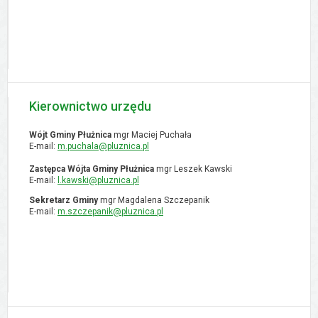
Kierownictwo urzędu
Wójt Gminy Płużnica
mgr Maciej Puchała
E-mail:
m.puchala@pluznica.pl
Zastępca Wójta Gminy Płużnica
mgr Leszek Kawski
E-mail:
l.kawski@pluznica.pl
Sekretarz Gminy
mgr Magdalena Szczepanik
E-mail:
m.szczepanik@pluznica.pl