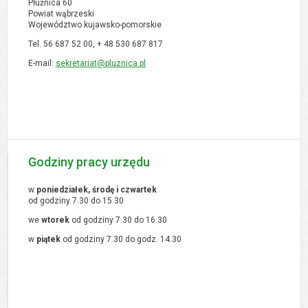
Płużnica 60
Powiat wąbrzeski
Województwo kujawsko-pomorskie
Tel. 56 687 52 00, + 48
530 687 817
E-mail:
sekretariat@pluznica.pl
Godziny pracy urzędu
w
poniedziałek, środę i czwartek
od godziny 7.30 do 15.30
we
wtorek
od godziny 7.30 do 16.30
w
piątek
od godziny 7.30 do godz. 14.30