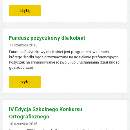
dla
:
czytaj
ruchu
roboty
pojazdów
drogowe
Fundusz pożyczkowy dla kobiet
-
Dodano
11
czerwca
2015
Fundusz Pożyczkowy dla Kobiet jest programem, w ramach
utrudnienia
którego środki będą przeznaczane na udzielanie preferencyjnych
Pożyczek na sfinansowanie rozwoju lub uruchamiania działalności
gospodarczej.
w
ruchu
:
czytaj
fundusz
pożyczkowy
IV Edycja Szkolnego Konkursu
Ortograficznego
dla
Dodano
10
czerwca
2015
kobiet