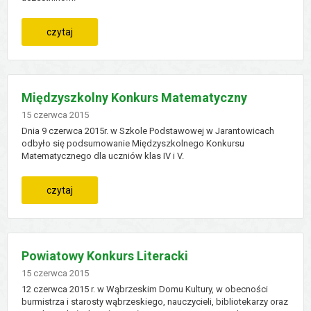
:
czytaj
wycieczka
do
Międzyszkolny Konkurs Matematyczny
warszawy
Dodano
15
czerwca
2015
Dnia 9 czerwca 2015r. w Szkole Podstawowej w Jarantowicach
odbyło się podsumowanie Międzyszkolnego Konkursu
Matematycznego dla uczniów klas IV i V.
:
czytaj
międzyszkolny
konkurs
Powiatowy Konkurs Literacki
matematyczny
Dodano
15
czerwca
2015
12 czerwca 2015 r. w Wąbrzeskim Domu Kultury, w obecności
burmistrza i starosty wąbrzeskiego, nauczycieli, bibliotekarzy oraz