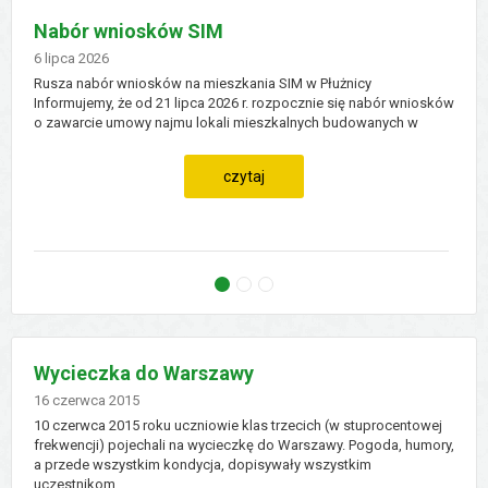
Aktualności
Nabór wniosków SIM
Dodano
6 lipca 2026
Rusza nabór wniosków na mieszkania SIM w Płużnicy
Informujemy, że od 21 lipca 2026 r. rozpocznie się nabór wniosków
o zawarcie umowy najmu lokali mieszkalnych budowanych w
Płużnicy, w ramach inwestycji SIM Nowy Dom Sp. z o.o.
Wąbrzeźno, przy ul. Grudziądzkiej 9. ...
czytaj
Nabór wniosków SIM
Zwrot podatku akcyzowego
PROGRAM WSPIERANIA UTYLIZAC
Wycieczka do Warszawy
Dodano
16
czerwca
2015
10 czerwca 2015 roku uczniowie klas trzecich (w stuprocentowej
frekwencji) pojechali na wycieczkę do Warszawy. Pogoda, humory,
a przede wszystkim kondycja, dopisywały wszystkim
uczestnikom.