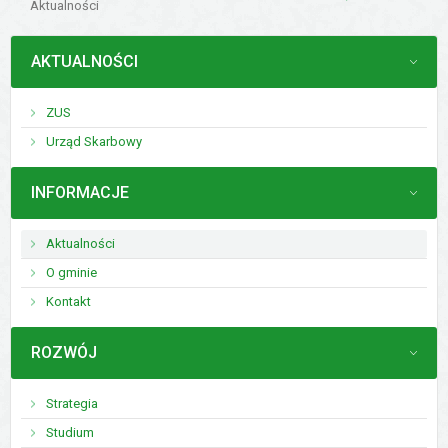
Aktualności
MENU
AKTUALNOŚCI
ZUS
Urząd Skarbowy
MENU
INFORMACJE
Aktualności
O gminie
Kontakt
MENU
ROZWÓJ
Strategia
Studium