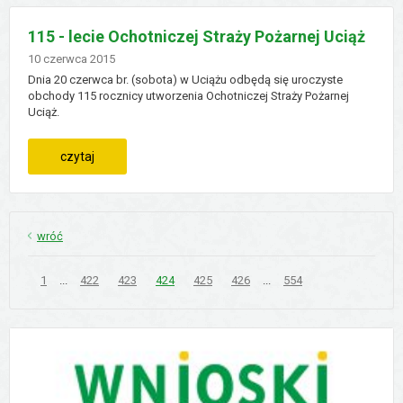
marszałka
115 - lecie Ochotniczej Straży Pożarnej Uciąż
województwa
Dodano
10
czerwca
2015
Dnia 20 czerwca br. (sobota) w Uciążu odbędą się uroczyste
kujawsko-
obchody 115 rocznicy utworzenia Ochotniczej Straży Pożarnej
Uciąż.
pomorskiego
:
czytaj
115
-
wróć
lecie
Strona
Strona
Strona
Strona
Strona
Strona
Strona
Strona
1
...
422
423
424
425
426
...
554
ochotniczej
straży
pożarnej