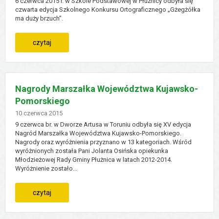
6 czerwca 2015 r. w Szkole Podstawowej w Płużnicy odbyła się
czwarta edycja Szkolnego Konkursu Ortograficznego „Gżegżółka
ma duży brzuch”.
:
czytaj
iv
edycja
Nagrody Marszałka Województwa Kujawsko-
Pomorskiego
szkolnego
Dodano
10
czerwca
2015
konkursu
9 czerwca br. w Dworze Artusa w Toruniu odbyła się XV edycja
Nagród Marszałka Województwa Kujawsko-Pomorskiego.
ortograficznego
Nagrody oraz wyróżnienia przyznano w 13 kategoriach. Wśród
wyróżnionych została Pani Jolanta Osińska opiekunka
Młodzieżowej Rady Gminy Płużnica w latach 2012-2014.
Wyróżnienie zostało...
:
czytaj
nagrody