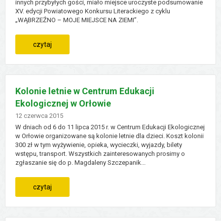
innych przybyłych gości, miało miejsce uroczyste podsumowanie
XV. edycji Powiatowego Konkursu Literackiego z cyklu
„WĄBRZEŹNO – MOJE MIEJSCE NA ZIEMI”.
:
czytaj
powiatowy
konkurs
Kolonie letnie w Centrum Edukacji
Ekologicznej w Orłowie
literacki
Dodano
12
czerwca
2015
W dniach od 6 do 11 lipca 2015 r. w Centrum Edukacji Ekologicznej
w Orłowie organizowane są kolonie letnie dla dzieci. Koszt kolonii
300 zł w tym wyżywienie, opieka, wycieczki, wyjazdy, bilety
wstępu, transport. Wszystkich zainteresowanych prosimy o
zgłaszanie się do p. Magdaleny Szczepanik...
:
czytaj
kolonie