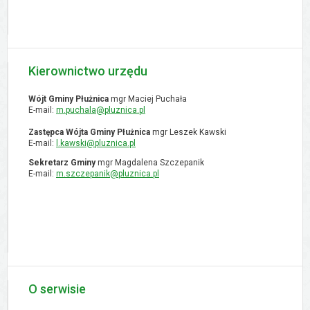
Kierownictwo urzędu
Wójt Gminy Płużnica
mgr Maciej Puchała
E-mail:
m.puchala@pluznica.pl
Zastępca Wójta Gminy Płużnica
mgr Leszek Kawski
E-mail:
l.kawski@pluznica.pl
Sekretarz Gminy
mgr Magdalena Szczepanik
E-mail:
m.szczepanik@pluznica.pl
O serwisie