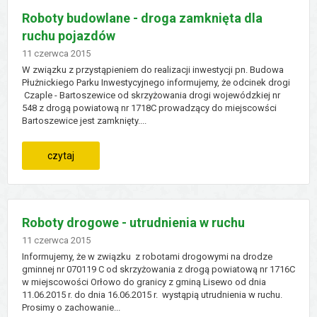
letnie
Roboty budowlane - droga zamknięta dla
ruchu pojazdów
w
Dodano
11
czerwca
2015
centrum
W związku z przystąpieniem do realizacji inwestycji pn. Budowa
Płużnickiego Parku Inwestycyjnego informujemy, że odcinek drogi
edukacji
Czaple - Bartoszewice od skrzyżowania drogi wojewódzkiej nr
548 z drogą powiatową nr 1718C prowadzący do miejscowści
ekologicznej
Bartoszewice jest zamknięty....
w
:
czytaj
orłowie
roboty
budowlane
Roboty drogowe - utrudnienia w ruchu
-
Dodano
11
czerwca
2015
Informujemy, że w związku z robotami drogowymi na drodze
droga
gminnej nr 070119 C od skrzyżowania z drogą powiatową nr 1716C
w miejscowości Orłowo do granicy z gminą Lisewo od dnia
11.06.2015 r. do dnia 16.06.2015 r. wystąpią utrudnienia w ruchu.
zamknięta
Prosimy o zachowanie...