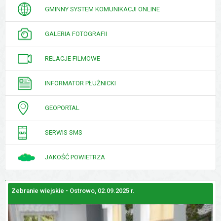
GMINNY SYSTEM KOMUNIKACJI ONLINE
GALERIA FOTOGRAFII
RELACJE FILMOWE
INFORMATOR PŁUŻNICKI
GEOPORTAL
SERWIS SMS
JAKOŚĆ POWIETRZA
Zebranie wiejskie - Ostrowo, 02.09.2025 r.
Z
GALERIE
ZDJĘĆ