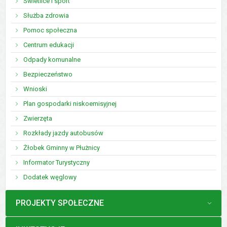
Świetlice i sport
Służba zdrowia
Pomoc społeczna
Centrum edukacji
Odpady komunalne
Bezpieczeństwo
Wnioski
Plan gospodarki niskoemisyjnej
Zwierzęta
Rozkłady jazdy autobusów
Żłobek Gminny w Płużnicy
Informator Turystyczny
Dodatek węglowy
MENU
PROJEKTY SPOŁECZNE