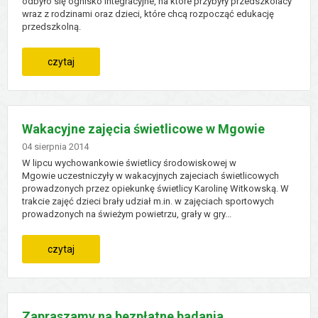
odbyło się ognisko integracyjne, na które przybyły przedszkolacy
wraz z rodzinami oraz dzieci, które chcą rozpocząć edukację
przedszkolną.
z
rozwojem
:
czytaj
energetyki
ognisko
wiatrowej
integracyjne
Wakacyjne zajęcia świetlicowe w Mgowie
w
Dodano
04
sierpnia
2014
W lipcu wychowankowie świetlicy środowiskowej w
orłowie
Mgowie uczestniczyły w wakacyjnych zajeciach świetlicowych
prowadzonych przez opiekunkę świetlicy Karolinę Witkowską. W
trakcie zajęć dzieci brały udział m.in. w zajęciach sportowych
prowadzonych na świeżym powietrzu, grały w gry...
:
czytaj
wakacyjne
zajęcia
Zapraszamy na bezpłatne badania