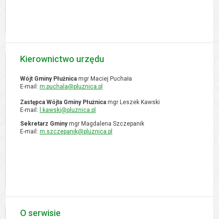
Kierownictwo urzędu
Wójt Gminy Płużnica
mgr Maciej Puchała
E-mail:
m.puchala@pluznica.pl
Zastępca Wójta Gminy Płużnica
mgr Leszek Kawski
E-mail:
l.kawski@pluznica.pl
Sekretarz Gminy
mgr Magdalena Szczepanik
E-mail:
m.szczepanik@pluznica.pl
O serwisie