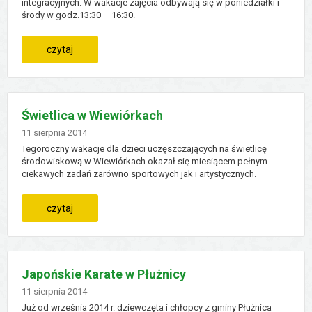
integracyjnych. W wakacje zajęcia odbywają się w poniedziałki i
środy w godz.13:30 – 16:30.
:
czytaj
wakacyjne
zajęcia
Świetlica w Wiewiórkach
w
Dodano
11
sierpnia
2014
Tegoroczny wakacje dla dzieci uczęszczających na świetlicę
klubie
środowiskową w Wiewiórkach okazał się miesiącem pełnym
ciekawych zadań zarówno sportowych jak i artystycznych.
młodzieżowym
:
czytaj
w
świetlica
wiewiórkach
w
Japońskie Karate w Płużnicy
wiewiórkach
Dodano
11
sierpnia
2014
Już od września 2014 r. dziewczęta i chłopcy z gminy Płużnica