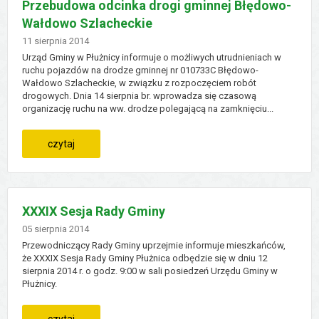
Przebudowa odcinka drogi gminnej Błędowo-
Wałdowo Szlacheckie
na
Dodano
11
sierpnia
2014
trenera
Urząd Gminy w Płużnicy informuje o możliwych utrudnieniach w
ruchu pojazdów na drodze gminnej nr 010733C Błędowo-
Wałdowo Szlacheckie, w związku z rozpoczęciem robót
drogowych. Dnia 14 sierpnia br. wprowadza się czasową
organizację ruchu na ww. drodze polegającą na zamknięciu...
:
czytaj
przebudowa
odcinka
XXXIX Sesja Rady Gminy
drogi
Dodano
05
sierpnia
2014
Przewodniczący Rady Gminy uprzejmie informuje mieszkańców,
gminnej
że XXXIX Sesja Rady Gminy Płużnica odbędzie się w dniu 12
sierpnia 2014 r. o godz. 9:00 w sali posiedzeń Urzędu Gminy w
Płużnicy.
błędowo-
wałdowo
:
czytaj