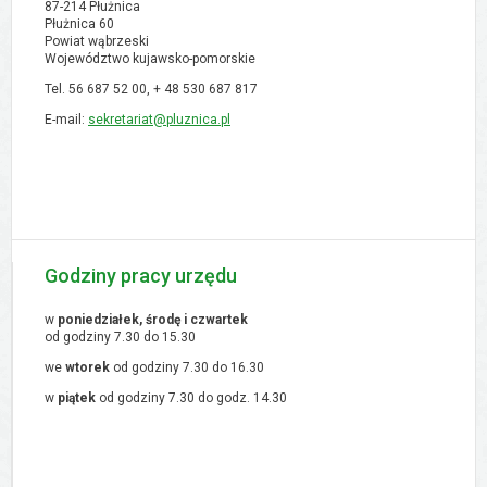
87-214 Płużnica
Płużnica 60
Powiat wąbrzeski
Województwo kujawsko-pomorskie
Tel. 56 687 52 00, + 48
530 687 817
E-mail:
sekretariat@pluznica.pl
Godziny pracy urzędu
w
poniedziałek, środę i czwartek
od godziny 7.30 do 15.30
we
wtorek
od godziny 7.30 do 16.30
w
piątek
od godziny 7.30 do godz. 14.30