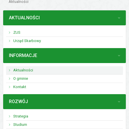
Aktualności
MENU
AKTUALNOŚCI
ZUS
Urząd Skarbowy
MENU
INFORMACJE
Aktualności
O gminie
Kontakt
MENU
ROZWÓJ
Strategia
Studium