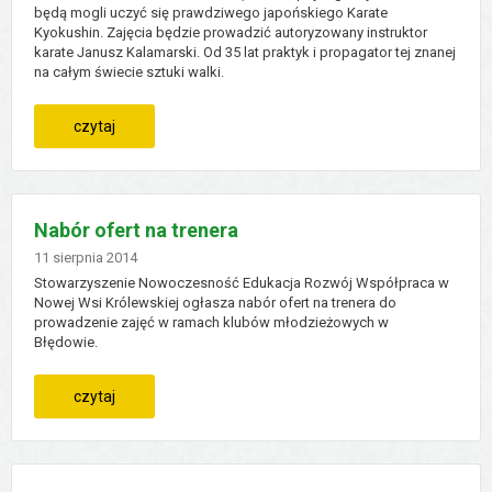
będą mogli uczyć się prawdziwego japońskiego Karate
Kyokushin. Zajęcia będzie prowadzić autoryzowany instruktor
karate Janusz Kalamarski. Od 35 lat praktyk i propagator tej znanej
na całym świecie sztuki walki.
:
czytaj
japońskie
karate
Nabór ofert na trenera
w
Dodano
11
sierpnia
2014
Stowarzyszenie Nowoczesność Edukacja Rozwój Współpraca w
płużnicy
Nowej Wsi Królewskiej ogłasza nabór ofert na trenera do
prowadzenie zajęć w ramach klubów młodzieżowych w
Błędowie.
:
czytaj
nabór
ofert