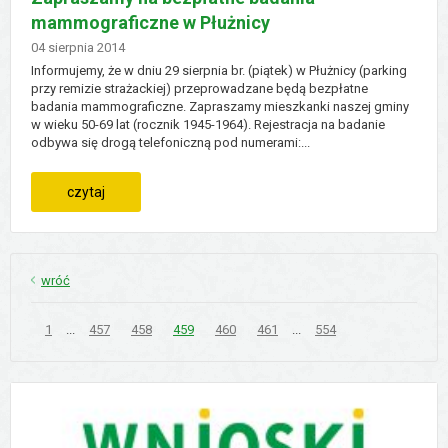
mammograficzne w Płużnicy
świetlicowe
Dodano
04
sierpnia
2014
w
Informujemy, że w dniu 29 sierpnia br. (piątek) w Płużnicy (parking
przy remizie strażackiej) przeprowadzane będą bezpłatne
mgowie
badania mammograficzne. Zapraszamy mieszkanki naszej gminy
w wieku 50-69 lat (rocznik 1945-1964). Rejestracja na badanie
odbywa się drogą telefoniczną pod numerami:...
:
czytaj
zapraszamy
na
wróć
bezpłatne
Strona
Strona
Strona
Strona
Strona
Strona
Strona
Strona
1
...
457
458
459
460
461
...
554
badania
mammograficzne
w