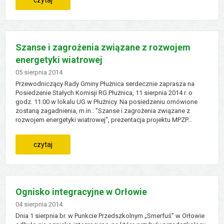
szlacheckie
xxxix
sesja
Szanse i zagrożenia związane z rozwojem
energetyki wiatrowej
rady
Dodano
05
sierpnia
2014
gminy
Przewodniczący Rady Gminy Płużnica serdecznie zaprasza na
Posiedzenie Stałych Komisji RG Płużnica, 11 sierpnia 2014 r. o
godz. 11:00 w lokalu UG w Płużnicy. Na posiedzeniu omówione
zostaną zagadnienia, m.in.: "Szanse i zagrożenia związane z
rozwojem energetyki wiatrowej", prezentacja projektu MPZP...
:
czytaj
szanse
i
Ognisko integracyjne w Orłowie
zagrożenia
Dodano
04
sierpnia
2014
Dnia 1 sierpnia br. w Punkcie Przedszkolnym „Smerfuś” w Orłowie
związane