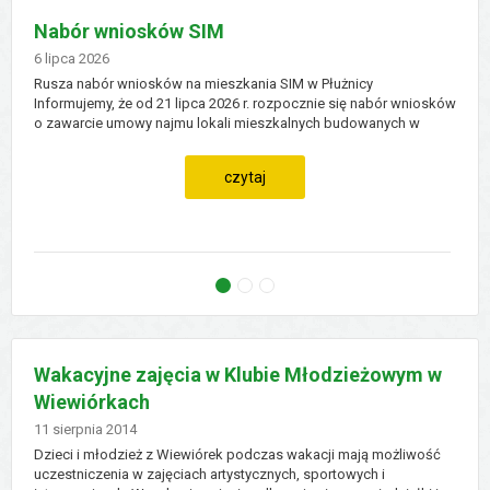
Aktualności
Nabór wniosków SIM
Dodano
6 lipca 2026
Rusza nabór wniosków na mieszkania SIM w Płużnicy
Informujemy, że od 21 lipca 2026 r. rozpocznie się nabór wniosków
o zawarcie umowy najmu lokali mieszkalnych budowanych w
Płużnicy, w ramach inwestycji SIM Nowy Dom Sp. z o.o.
Wąbrzeźno, przy ul. Grudziądzkiej 9. ...
czytaj
Nabór wniosków SIM
Zwrot podatku akcyzowego
PROGRAM WSPIERANIA UTYLIZAC
Wakacyjne zajęcia w Klubie Młodzieżowym w
Wiewiórkach
Dodano
11
sierpnia
2014
Dzieci i młodzież z Wiewiórek podczas wakacji mają możliwość
uczestniczenia w zajęciach artystycznych, sportowych i