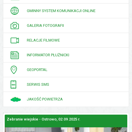
INTERESANTA
GMINNY SYSTEM KOMUNIKACJI ONLINE
GALERIA FOTOGRAFII
RELACJE FILMOWE
INFORMATOR PŁUŻNICKI
GEOPORTAL
SERWIS SMS
JAKOŚĆ POWIETRZA
Zebranie wiejskie - Ostrowo, 02.09.2025 r.
Z
GALERIE
ZDJĘĆ