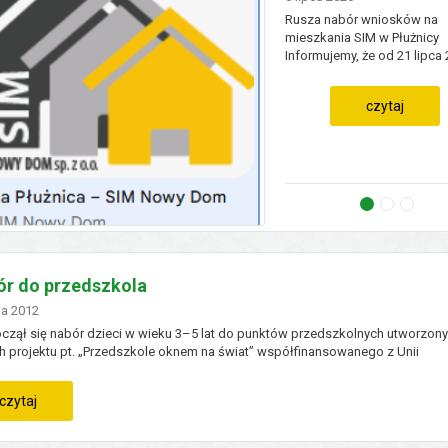
Rusza nabór wniosków na
mieszkania SIM w Płużnicy
Informujemy, że od 21 lipca 
rozpocznie się nabór wnio
zawarcie umowy najmu lokal
czytaj
mieszkalnych budowanych
Płużnicy, w ramach inwestyc
Nowy Dom Sp. z o.o. Wąbrz
przy ul. Grudziądzkiej 9. ...
Nabór wnio
Zwrot po
PROG
r do przedszkola
no
ja
2012
czął się nabór dzieci w wieku 3–5 lat do punktów przedszkolnych utworzon
 projektu pt. „Przedszkole oknem na świat” współfinansowanego z Unii
ejskiej w ramach Europejskiego Funduszu Społecznego.
:
czytaj
nabór