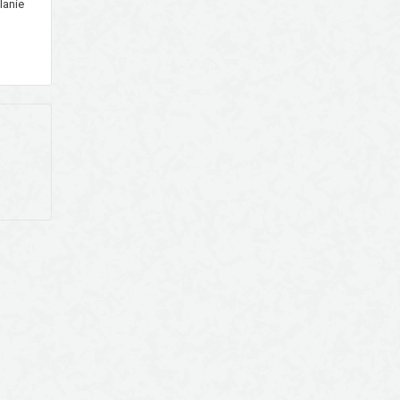
lanie
ogą