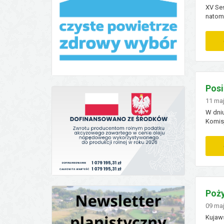
XV Ses
natomi
na XV 
odbędą
Posi
Doda
11
ma
W dniu
Komisj
Poży
Doda
09
ma
Kujaws