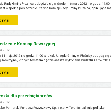
ja Rady Gminy Płużnica odbędzie się w środę - 16 maja 2012 r. o godz. 11:00,
ast wspólne posiedzenie Stałych Komisji Rady Gminy Płużnica, opiniujące ma
Sesje zaplanowane jest na poniedziałek – 14 maja 2012 r., godz. 13:00. Posie
 się w lokalu Urzędu Gminy...
:
czytaj
xv
sesja
edzenie Komisji Rewizyjnej
rady
no
ja
2012
 14 maja 2012 r. o godz. 11:00 w lokalu Urzędu Gminy w Płużnicy odbędą się
gminy
i Rewizyjnej, których tematem będzie analiza wykonania budżetu za rok 201
:
czytaj
posiedzenie
komisji
czki dla przedsiębiorców
rewizyjnej
no
ja
2012
ko-Pomorski Fundusz Pożyczkowy Sp. z o.o. w Toruniu realizuje politykę