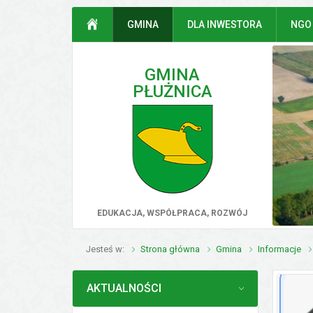
Przejdź do mapy serwisu
Przejdź do wyszukiwarki
Przejdź do głównego
Przejdź do treści
STRONA GŁÓWNA
GMINA
DLA INWESTORA
NGO
menu
GMINA
PŁUŻNICA
poprz
EDUKACJA, WSPÓŁPRACA, ROZWÓJ
Jesteś w
Strona główna
Gmina
Informacje
Aktu
MENU
AKTUALNOŚCI
PROGRAM WSPIERANIA
UTYLIZACJI AZBESTU