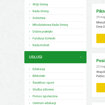
Wójt Gminy
Pikn
Rada Gminy
Doda
29
ma
Sołectwa
Mieszk
Młodzieżowa Rada Gminy
Dnia 
Nowej 
Dobre praktyki
Fundusz Sołecki
Rada Kobiet
MENU
USŁUGI
Posi
Doda
25
ma
Edukacja
Wspóln
Biblioteki
Public
godz. 
Świetlice i sport
Służba zdrowia
Pomoc społeczna
Centrum edukacji