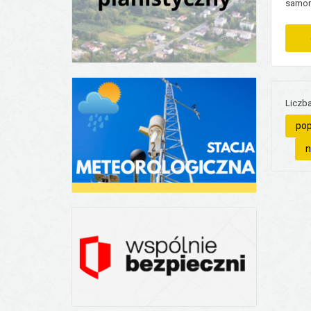
samor
pożycz
skorzy
Liczba
Stron
pop
n