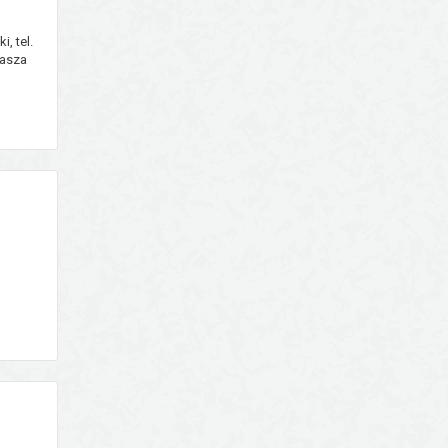
, tel.
łasza
acyjny
. W