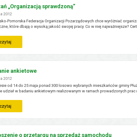
komisji
ań „Organizacją sprawdzoną”
no
ja
2012
sko-Pomorska Federacja Organizacji Pozarządowych chce wyróżniać organiz
zne, które dbają o wysoką jakość swojej pracy. Co w niej najważniejsze? Cert
i nadawać będą organizacje organizacjom, a nie samorząd lub biznes. Udzia
ie certyfikacji jest bezpłatny....
:
czytaj
zostań
„organizacją
nie ankietowe
sprawdzoną”
no
ja
2012
esie od 14 do 25 maja ponad 300 losowo wybranych mieszkańców gminy Płu
e udział w badaniu ankietowym realizowanym w ramach prowadzonych prac
owaniem nowej strategii rozwoju Powiatu Wąbrzeskiego. Uzyskane wyniki zo
ystane także w pracach nad strategią rozwoju Gminy...
:
czytaj
badanie
ankietowe
szenie o przetargu na sprzedaż samochodu