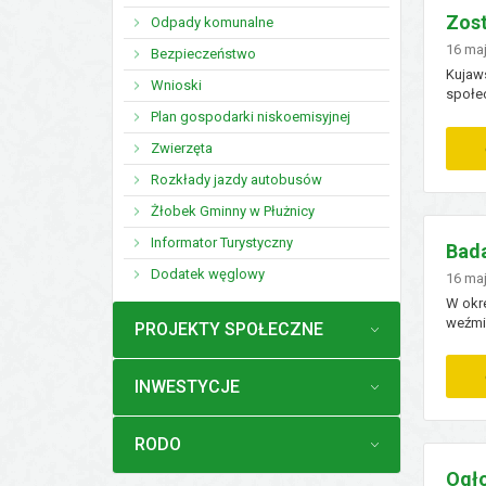
Zost
Odpady komunalne
Doda
16
ma
Bezpieczeństwo
Kujaw
Wnioski
społec
jakośc
Plan gospodarki niskoemisyjnej
proces
Zwierzęta
Rozkłady jazdy autobusów
Żłobek Gminny w Płużnicy
Informator Turystyczny
Bada
Dodatek węglowy
Doda
16
ma
W okr
weźmi
MENU
PROJEKTY SPOŁECZNE
oprac
wykorz
MENU
INWESTYCJE
MENU
RODO
Ogło