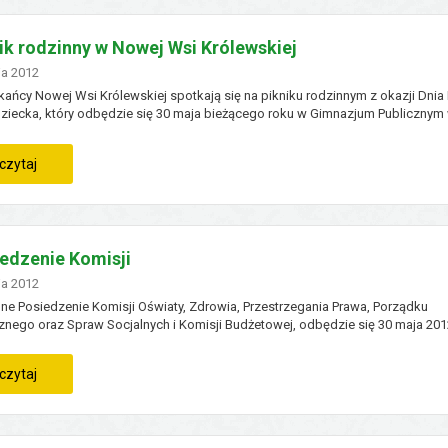
do
ik rodzinny w Nowej Wsi Królewskiej
przedszkola
no
ja
2012
ańcy Nowej Wsi Królewskiej spotkają się na pikniku rodzinnym z okazji Dnia 
Dziecka, który odbędzie się 30 maja bieżącego roku w Gimnazjum Publicznym
Wsi Królewskiej o godzinie 14:00.
:
czytaj
piknik
rodzinny
XVI Sesja Rady Gminy Płużn
edzenie Komisji
w
no
ja
2012
e Posiedzenie Komisji Oświaty, Zdrowia, Przestrzegania Prawa, Porządku
nowej
znego oraz Spraw Socjalnych i Komisji Budżetowej, odbędzie się 30 maja 2012
13:00 w lokalu Urzędu Gminy w Płużnicy.
wsi
:
czytaj
królewskiej
posiedzenie