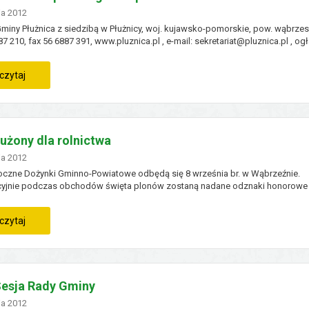
no
ja
2012
miny Płużnica z siedzibą w Płużnicy, woj. kujawsko-pomorskie, pow. wąbrzeski
87 210, fax 56 6887 391, www.pluznica.pl , e-mail: sekretariat@pluznica.pl , og
rg ustny nieograniczony na: Sprzedaż samochodu marki Nysa R522, nr rejestr
24, rok produkcji 1984, nr...
:
czytaj
ogłoszenie
o
użony dla rolnictwa
przetargu
no
ja
2012
oczne Dożynki Gminno-Powiatowe odbędą się 8 września br. w Wąbrzeźnie.
na
cyjnie podczas obchodów święta plonów zostaną nadane odznaki honorowe
łużony dla rolnictwa” oraz dyplomy uznania Wojewody Kujawsko-Pomorskiego
ku z powyższym Starosta Wąbrzeski prosi o wytypowanie...
sprzedaż
:
czytaj
samochodu
zasłużony
dla
esja Rady Gminy
rolnictwa
no
ja
2012