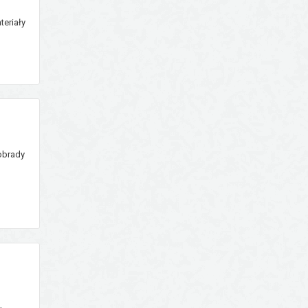
teriały
dzenia
 obrady
1.